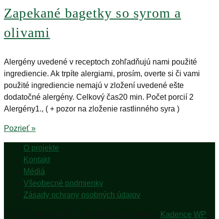
Zapekané bagetky so syrom a
olivami
Alergény uvedené v receptoch zohľadňujú nami použité
ingrediencie. Ak trpíte alergiami, prosím, overte si či vami
použité ingrediencie nemajú v zložení uvedené ešte
dodatočné alergény. Celkový čas20 min. Počet porcií 2
Alergény1., ( + pozor na zloženie rastlinného syra )
Pozrieť »
O projekte
Kontakt
Médiá
Všeobecné podmienky
Zásady ochrany osobných údajov
© 2026 Jem pre Zem - WordPress Theme by
Kadence WP
|