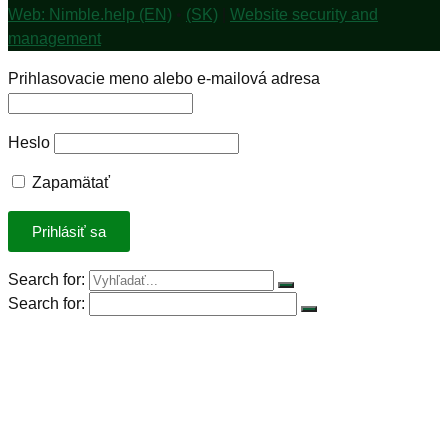
Web: Nimble.help (EN)
•
(SK)
|
Website security and
management
Prihlasovacie meno alebo e-mailová adresa
Heslo
Zapamätať
Search for:
Search for:
Úvod
Petícia za spravodlivú DPH
Rastlinná výzva
Rastlinná strava
Rastlinný produkt roka 2023
Stiahnuť kuchárky