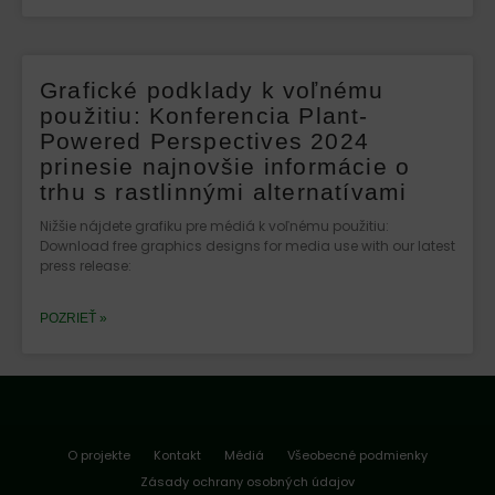
Grafické podklady k voľnému
použitiu: Konferencia Plant-
Powered Perspectives 2024
prinesie najnovšie informácie o
trhu s rastlinnými alternatívami
Nižšie nájdete grafiku pre médiá k voľnému použitiu:
Download free graphics designs for media use with our latest
press release:
POZRIEŤ »
O projekte
Kontakt
Médiá
Všeobecné podmienky
Zásady ochrany osobných údajov