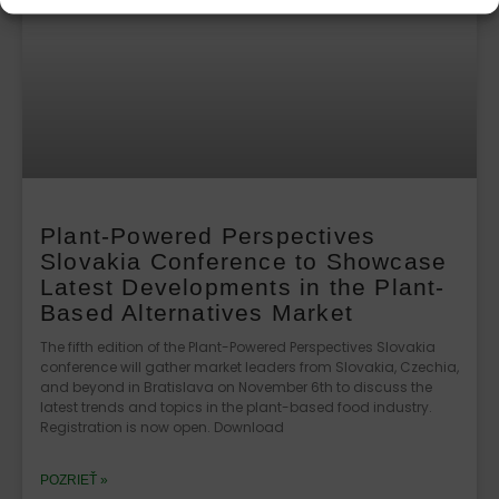
Plant-Powered Perspectives
Slovakia Conference to Showcase
Latest Developments in the Plant-
Based Alternatives Market
The fifth edition of the Plant-Powered Perspectives Slovakia
conference will gather market leaders from Slovakia, Czechia,
and beyond in Bratislava on November 6th to discuss the
latest trends and topics in the plant-based food industry.
Registration is now open. Download
POZRIEŤ »