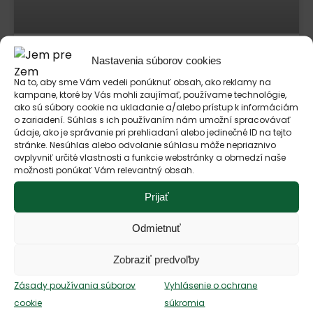
Nastavenia súborov cookies
Konferencia Plant-Powered
Na to, aby sme Vám vedeli ponúknuť obsah, ako reklamy na
Perspectives prinesie najnovšie
kampane, ktoré by Vás mohli zaujímať, používame technológie,
informácie o trhu s rastlinnými
ako sú súbory cookie na ukladanie a/alebo prístup k informáciám
alternatívami
o zariadení. Súhlas s ich používaním nám umožní spracovávať
údaje, ako je správanie pri prehliadaní alebo jedinečné ID na tejto
Piaty ročník konferencie Plant-Powered Perspectives priláka 6.
stránke. Nesúhlas alebo odvolanie súhlasu môže nepriaznivo
novembra do Bratislavy lídrov nielen zo Slovenského a
ovplyvniť určité vlastnosti a funkcie webstránky a obmedzí naše
Českého trhu, aby diskutovali o aktuálnych témach v oblasti
možnosti ponúkať Vám relevantný obsah.
rastlinných potravinových produktov. Registrácia je už
spustená. Stiahnuť tlačovú správu vo formáte odtStiahnuť
Prijať
grafiku Bratislava, 18.7.
Odmietnuť
POZRIEŤ »
Zobraziť predvoľby
Zásady používania súborov
Vyhlásenie o ochrane
cookie
súkromia
TLAČOVÉ SPRÁVY