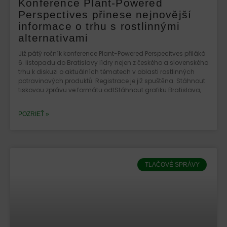
Konference Plant-Powered
Perspectives přinese nejnovější
informace o trhu s rostlinnými
alternativami
Již pátý ročník konference Plant-Powered Perspecitves přiláká
6. listopadu do Bratislavy lídry nejen z českého a slovenského
trhu k diskuzi o aktuálních tématech v oblasti rostlinných
potravinových produktů. Registrace je již spuštěna. Stáhnout
tiskovou zprávu ve formátu odtStáhnout grafiku Bratislava,
POZRIEŤ »
TLAČOVÉ SPRÁVY