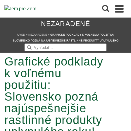
NEZARADENÉ
ÚVOD
»
NEZARADENÉ
»
GRAFICKÉ PODKLADY K VOĽNÉMU POUŽITIU:
SLOVENSKO POZNÁ NAJÚSPEŠNEJŠIE RASTLINNÉ PRODUKTY UPLYNULÉHO
ROKU!
Grafické podklady
k voľnému
použitiu:
Slovensko pozná
najúspešnejšie
rastlinné produkty