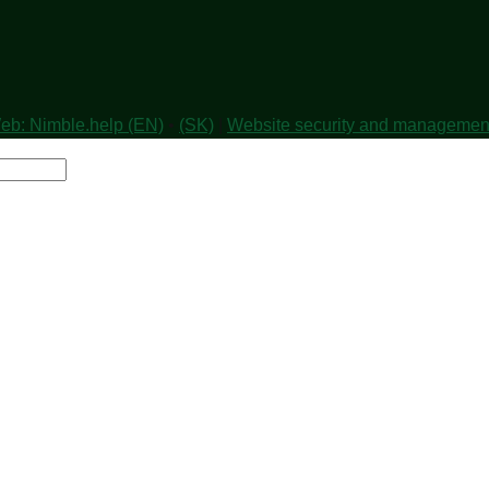
eb: Nimble.help (EN)
•
(SK)
|
Website security and managemen