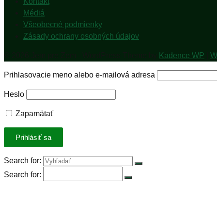
Kontakt
Médiá
Všeobecné podmienky
Zásady ochrany osobných údajov
© 2026 Jem pre Zem - WordPress Theme by
Kadence WP
|
W
Prihlasovacie meno alebo e-mailová adresa
Heslo
Zapamätať
Search for:
Search for:
Úvod
Petícia za spravodlivú DPH
Rastlinná výzva