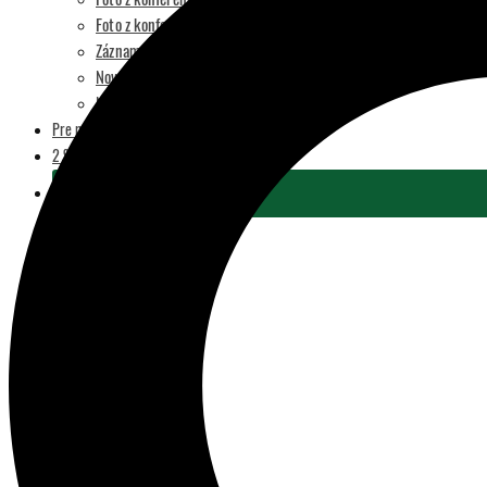
Foto z konferencie Plant-Powered Perspectives 2022
Záznam z konferencie Plant-Powered Perspectives 2021
Novinky
Nákup tovaru
Pre médiá
2 % Z DANÍ
Podporiť