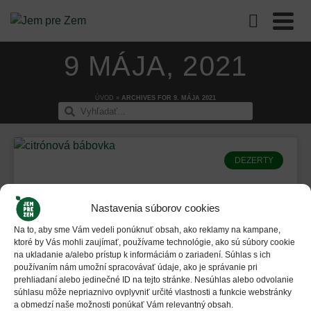
9 MÁJA, 2021
ÚVOD
»
ARCHIVES FOR 9. MÁJA 2021
DEZERTY
Nastavenia súborov cookies
Na to, aby sme Vám vedeli ponúknuť obsah, ako reklamy na kampane,
ktoré by Vás mohli zaujímať, používame technológie, ako sú súbory cookie
na ukladanie a/alebo prístup k informáciám o zariadení. Súhlas s ich
používaním nám umožní spracovávať údaje, ako je správanie pri
prehliadaní alebo jedinečné ID na tejto stránke. Nesúhlas alebo odvolanie
súhlasu môže nepriaznivo ovplyvniť určité vlastnosti a funkcie webstránky
a obmedzí naše možnosti ponúkať Vám relevantný obsah.