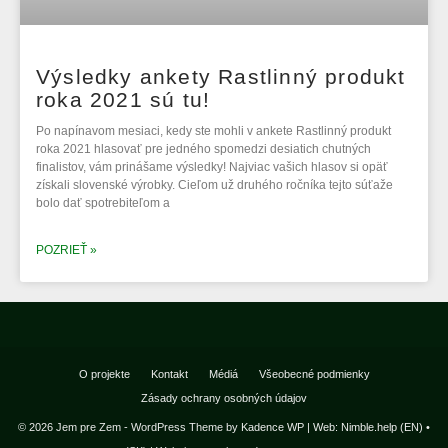
Výsledky ankety Rastlinný produkt
roka 2021 sú tu!
Po napínavom mesiaci, kedy ste mohli v ankete Rastlinný produkt
roka 2021 hlasovať pre jedného spomedzi desiatich chutných
finalistov, vám prinášame výsledky! Najviac vašich hlasov si opäť
získali slovenské výrobky. Cieľom už druhého ročníka tejto súťaže
bolo dať spotrebiteľom a
POZRIEŤ »
O projekte
Kontakt
Médiá
Všeobecné podmienky
Zásady ochrany osobných údajov
© 2026 Jem pre Zem - WordPress Theme by
Kadence WP
|
Web: Nimble.help (EN)
•