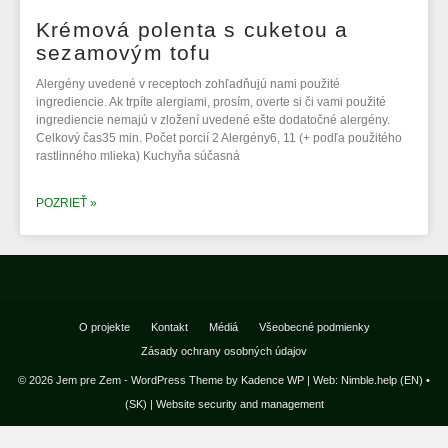
Krémová polenta s cuketou a
sezamovým tofu
Alergény uvedené v receptoch zohľadňujú nami použité
ingrediencie. Ak trpíte alergiami, prosím, overte si či vami použité
ingrediencie nemajú v zložení uvedené ešte dodatočné alergény.
Celkový čas35 min. Počet porcií 2 Alergény6, 11 (+ podľa použitého
rastlinného mlieka) Kuchyňa súčasná
POZRIEŤ »
O projekte
Kontakt
Médiá
Všeobecné podmienky
Zásady ochrany osobných údajov
© 2026 Jem pre Zem - WordPress Theme by
Kadence WP
|
Web: Nimble.help (EN)
•
(SK)
|
Website security and management