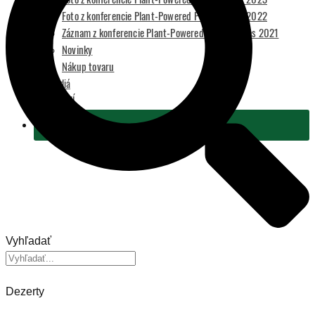
Foto z konferencie Plant-Powered Perspectives 2022
Záznam z konferencie Plant-Powered Perspectives 2021
Novinky
Nákup tovaru
Pre médiá
2 % Z DANÍ
Podporiť
Vyhľadať
Dezerty