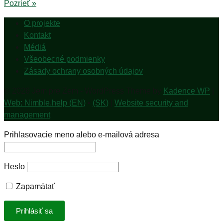
Pozrieť »
O projekte
Kontakt
Médiá
Všeobecné podmienky
Zásady ochrany osobných údajov
© 2026 Jem pre Zem - WordPress Theme by
Kadence WP
|
Web: Nimble.help (EN)
•
(SK)
|
Website security and
management
Prihlasovacie meno alebo e-mailová adresa
Heslo
Zapamätať