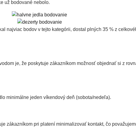
uke už bodované nebolo.
al najviac bodov v tejto kategórii, dostal plných 35 % z celkové
dom je, že poskytuje zákazníkom možnosť objednať si z rovna
edlo minimálne jeden víkendový deň (sobota/nedeľa).
je zákazníkom pri platení minimalizovať kontakt, čo považujeme