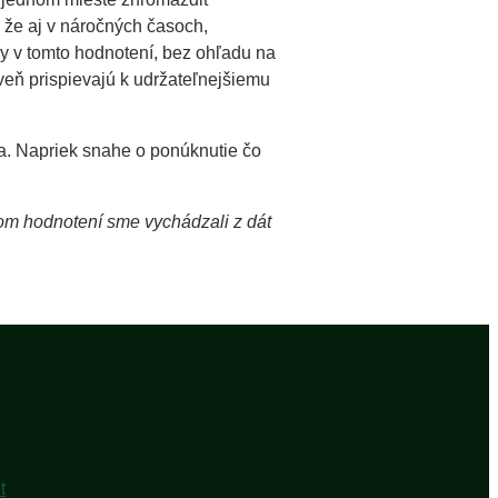
, že aj v náročných časoch,
ky v tomto hodnotení, bez ohľadu na
oveň prispievajú k udržateľnejšiemu
a. Napriek snahe o ponúknutie čo
šom hodnotení sme vychádzali z dát
t