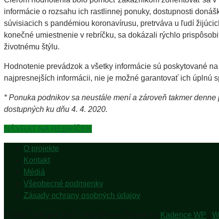
informácie o rozsahu ich rastlinnej ponuky, dostupnosti donáš
súvisiacich s pandémiou koronavírusu, pretrváva u ľudí žijúci
konečné umiestnenie v rebríčku, sa dokázali rýchlo prispôsobiť
životnému štýlu.
Hodnotenie prevádzok a všetky informácie sú poskytované na
najpresnejších informácii, nie je možné garantovať ich úplnú s
* Ponuka podnikov sa neustále mení a zároveň takmer denne p
dostupných ku dňu 4. 4. 2020.
NÁVRAT NA REBRÍČEK
O projekte
Kontakt
Médiá
Všeobecné podmienky
Zásady ochrany osobných údajov
© 2026 Jem pre Zem - WordPress Theme by
Kadence WP
|
W