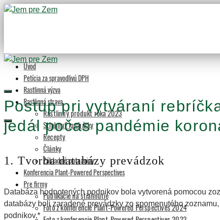
Úvod
Petícia za spravodlivú DPH
Rastlinná výzva
Rastlinná strava
Postup pri vytváraní rebríčka
Rastlinný produkt roka 2023
jedál počas pandémie koron
Stiahnuť kuchárky
Recepty
Články
1. Tvorba databázy prevádzok
Základné potraviny
Konferencia Plant-Powered Perspectives
Pre firmy
Databáza hodnotených podnikov bola vytvorená pomocou zoz
Publikácie na stiahnutie
databázy boli zaradené prevádzky zo spomenutého zoznamu, p
Foto z konferencie Plant-Powered Perspectives 2024
podnikov.*
Foto z konferencie Plant-Powered Perspectives 2023