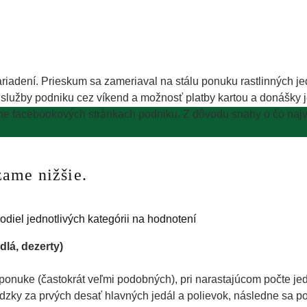
iadení. Prieskum sa zameriaval na stálu ponuku rastlinných jed
služby podniku cez víkend a možnosť platby kartou a donášky je
dne facebookových stránkach podniku. Z dôvodu snahy o čo najv
zame nižšie.
dlá, dezerty)
onuke (častokrát veľmi podobných), pri narastajúcom počte je
dzky za prvých desať hlavných jedál a polievok, následne sa p