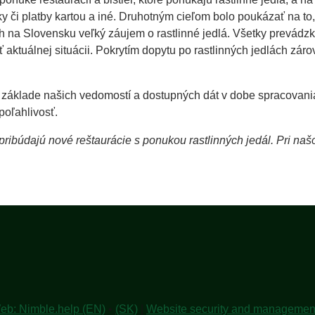
ky či platby kartou a iné. Druhotným cieľom bolo poukázať na to
ch na Slovensku veľký záujem o rastlinné jedlá. Všetky prevádz
 aktuálnej situácii. Pokrytím dopytu po rastlinných jedlách zár
 základe našich vedomostí a dostupných dát v dobe spracovani
poľahlivosť.
ribúdajú nové reštaurácie s ponukou rastlinných jedál. Pri na
eb: Nimble.help (EN)
•
(SK)
|
Website security and managemen