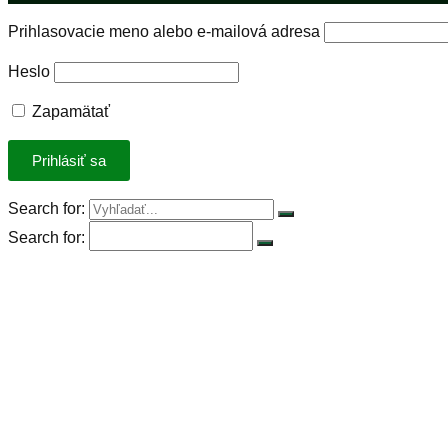
Prihlasovacie meno alebo e-mailová adresa
Heslo
Zapamätať
Search for:
Search for:
Úvod
Petícia za spravodlivú DPH
Rastlinná výzva
Rastlinná strava
Rastlinný produkt roka 2023
Stiahnuť kuchárky
Recepty
Články
Základné potraviny