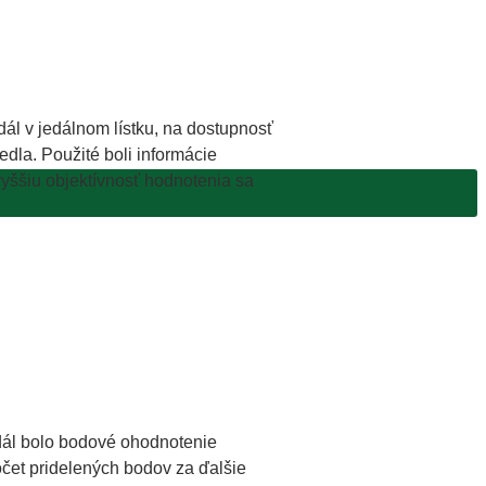
ál v jedálnom lístku, na dostupnosť
dla. Použité boli informácie
yššiu objektívnosť hodnotenia sa
dál bolo bodové ohodnotenie
očet pridelených bodov za ďalšie