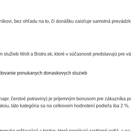
kovi, bez ohľadu na to, či donášku zaisťuje samotná prevádzka,
lužieb Wolt a Bistro.sk, ktoré v súčasnosti predstavujú pre v
(napr. čerstvé potraviny) je príjemným bonusom pre zákazníka p
nukou, táto kategória sa na celkovom hodnotení podieľa iba 2 %.
nuke reštaurácií a bistier, ktoré ponúkajú rastlinné jedlá, a 