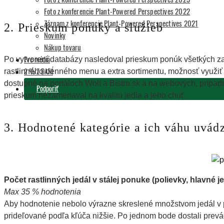
Foto z konferencie Plant-Powered Perspectives 2022
Záznam z konferencie Plant-Powered Perspectives 2021
2. Prieskum ponuky a služieb
Novinky
Nákup tovaru
Pre médiá
Po vytvorení databázy nasledoval prieskum ponúk všetkých zar
2 % Z DANÍ
rastlinného denného menu a extra sortimentu, možnosť využiť 
dostupné na portáloch Wolt a Bistro.sk a na webových, prípa
Podporiť
prieskum nezameriaval na kvalitu jedla a jeho chuť.
3. Hodnotené kategórie a ich váhu uvád
Počet rastlinných jedál v stálej ponuke (polievky, hlavné je
Max 35 % hodnotenia
Aby hodnotenie nebolo výrazne skreslené množstvom jedál v p
prideľované podľa kľúča nižšie. Po jednom bode dostali prevá