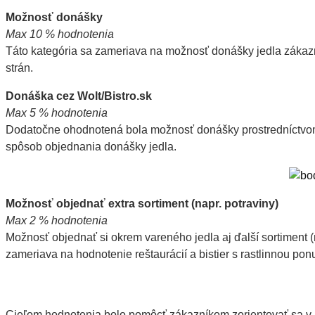
Možnosť donášky
Max 10 % hodnotenia
Táto kategória sa zameriava na možnosť donášky jedla zákazní
strán.
Donáška cez Wolt/Bistro.sk
Max 5 % hodnotenia
Dodatočne ohodnotená bola možnosť donášky prostredníctvom s
spôsob objednania donášky jedla.
Možnosť objednať extra sortiment (napr. potraviny)
Max 2 % hodnotenia
Možnosť objednať si okrem vareného jedla aj ďalší sortiment 
zameriava na hodnotenie reštaurácií a bistier s rastlinnou po
Cieľom hodnotenia bolo pomôcť zákazníkom zorientovať sa v po