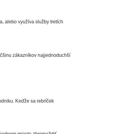
 alebo využíva služby tretích
äčšinu zákazníkov najjednoduchší
odniku. Keďže sa rebríček
na jednom mieste zhromaždiť