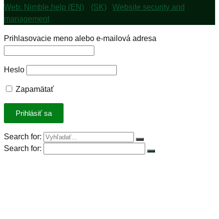
Web: Nimble.help (EN)
•
(SK)
|
Website security and
management
Prihlasovacie meno alebo e-mailová adresa
Heslo
Zapamätať
Search for:
Search for:
Úvod
Petícia za spravodlivú DPH
Rastlinná výzva
Rastlinná strava
Rastlinný produkt roka 2023
Stiahnuť kuchárky