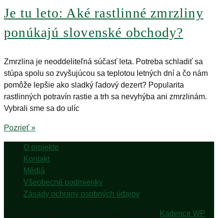
Je tu leto: Aké rastlinné zmrzliny
ponúkajú slovenské obchody?
Zmrzlina je neoddeliteľná súčasť leta. Potreba schladiť sa
stúpa spolu so zvyšujúcou sa teplotou letných dní a čo nám
pomôže lepšie ako sladký ľadový dezert? Popularita
rastlinných potravín rastie a trh sa nevyhýba ani zmrzlinám.
Vybrali sme sa do ulíc
Pozrieť »
O projekte
Kontakt
Médiá
Všeobecné podmienky
Zásady ochrany osobných údajov
© 2026 Jem pre Zem - WordPress Theme by
Kadence WP
|