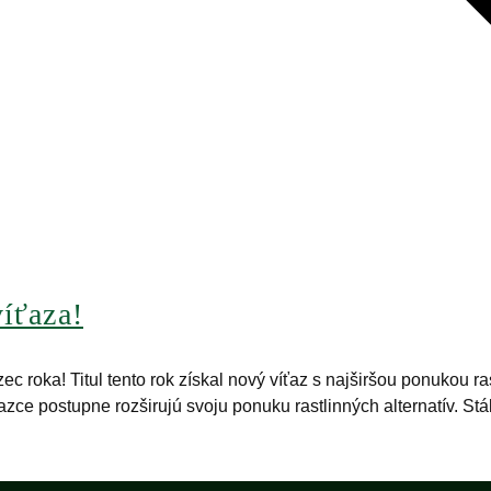
íťaza!
c roka! Titul tento rok získal nový víťaz s najširšou ponukou 
zce postupne rozširujú svoju ponuku rastlinných alternatív. Stá