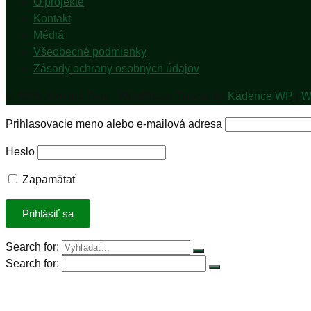
O projekte
Kontakt
Médiá
Všeobecné podmienky
Zásady ochrany osobných údajov
© 2026 Jem pre Zem - WordPress Theme by
Kadence WP
|
W
Prihlasovacie meno alebo e-mailová adresa
Heslo
Zapamätať
Search for:
Search for:
Úvod
Petícia za spravodlivú DPH