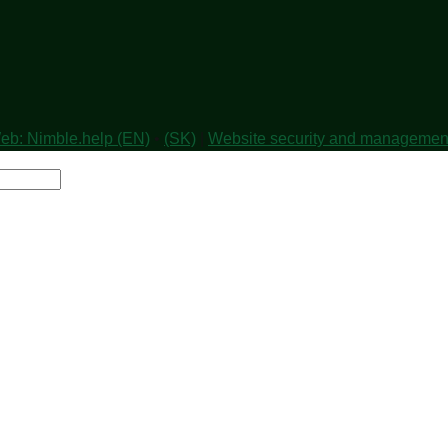
eb: Nimble.help (EN)
•
(SK)
|
Website security and managemen