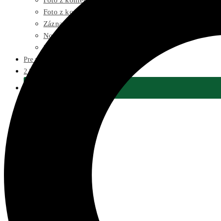
Foto z konferencie Plant-Powered Perspectives 2023
Foto z konferencie Plant-Powered Perspectives 2022
Záznam z konferencie Plant-Powered Perspectives 202
Novinky
Nákup tovaru
Pre médiá
2 % Z DANÍ
Podporiť