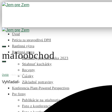
Úvod
Petícia za spravodlivú DPH
Rastlinná výzva
maloobchod
Rastlinná strava
Rastlinný produkt roka 2023
Stiahnuť kuchárky
Recepty
ÚVOD
»
MALOOBCHOD
Články
Vyhľadať
Základné potraviny
Konferencia Plant-Powered Perspectives
Pre firmy
Publikácie na stiahnutie
Foto z konferencie Plant-Powered Perspectives 2024