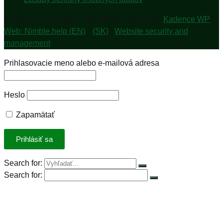
© 2026 Jem pre Zem - WordPress Theme by
Kadence WP
|
Web: Nimble.help (EN)
•
(SK)
|
Website security and
management
Prihlasovacie meno alebo e-mailová adresa
Heslo
Zapamätať
Search for:
Search for:
Úvod
Petícia za spravodlivú DPH
Rastlinná výzva