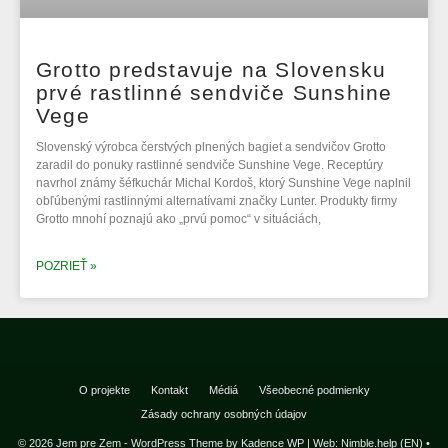
Grotto predstavuje na Slovensku
prvé rastlinné sendviče Sunshine
Vege
Slovenský výrobca čerstvých plnených bagiet a sendvičov Grotto
zaradil do ponuky rastlinné sendviče Sunshine Vege. Receptúry
navrhol známy šéfkuchár Michal Kordoš, ktorý Sunshine Vege naplnil
obľúbenými rastlinnými alternatívami značky Lunter. Produkty firmy
Grotto mnohí poznajú ako „prvú pomoc“ v situáciách,
POZRIEŤ »
O projekte
Kontakt
Médiá
Všeobecné podmienky
Zásady ochrany osobných údajov
© 2026 Jem pre Zem - WordPress Theme by
Kadence WP
|
Web: Nimble.help (EN)
•