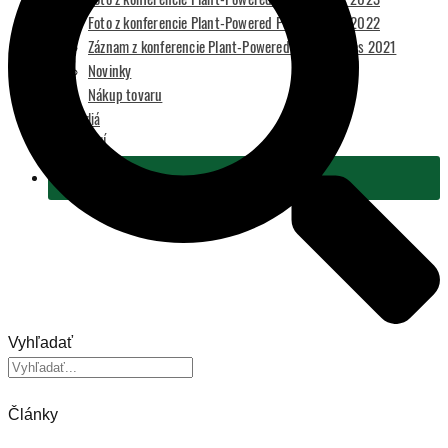
Foto z konferencie Plant-Powered Perspectives 2022
Záznam z konferencie Plant-Powered Perspectives 2021
Novinky
Nákup tovaru
Pre médiá
2 % Z DANÍ
Podporiť
Vyhľadať
Články