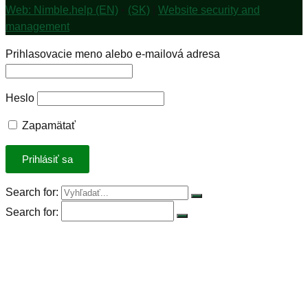
Web: Nimble.help (EN)
•
(SK)
|
Website security and
management
Prihlasovacie meno alebo e-mailová adresa
Heslo
Zapamätať
Search for:
Search for:
Úvod
Petícia za spravodlivú DPH
Rastlinná výzva
Rastlinná strava
Rastlinný produkt roka 2023