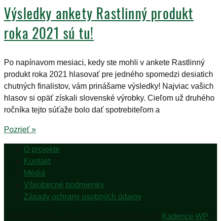
Výsledky ankety Rastlinný produkt
roka 2021 sú tu!
Po napínavom mesiaci, kedy ste mohli v ankete Rastlinný
produkt roka 2021 hlasovať pre jedného spomedzi desiatich
chutných finalistov, vám prinášame výsledky! Najviac vašich
hlasov si opäť získali slovenské výrobky. Cieľom už druhého
ročníka tejto súťaže bolo dať spotrebiteľom a
Pozrieť »
O projekte
Kontakt
Médiá
Všeobecné podmienky
Zásady ochrany osobných údajov
© 2026 Jem pre Zem - WordPress Theme by
Kadence WP
|