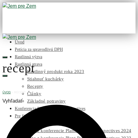
Úvod
Petícia za spravodlivú DPH
Rastlinná výzva
recept
Rastlinná strava
Rastlinný produkt roka 2023
Stiahnuť kuchárky
Recepty
ÚVOD
»
RECEPT
Články
Vyhľadať
Základné potraviny
Konferencia Plant-Powered Perspectives
Pre firmy
Publikácie na stiahnutie
Foto z konferencie Plant-Powered Perspectives 2024