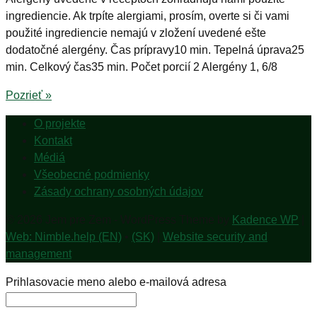
ingrediencie. Ak trpíte alergiami, prosím, overte si či vami
použité ingrediencie nemajú v zložení uvedené ešte
dodatočné alergény. Čas prípravy10 min. Tepelná úprava25
min. Celkový čas35 min. Počet porcií 2 Alergény 1, 6/8
Pozrieť »
O projekte
Kontakt
Médiá
Všeobecné podmienky
Zásady ochrany osobných údajov
© 2026 Jem pre Zem - WordPress Theme by
Kadence WP
|
Web: Nimble.help (EN)
•
(SK)
|
Website security and
management
Prihlasovacie meno alebo e-mailová adresa