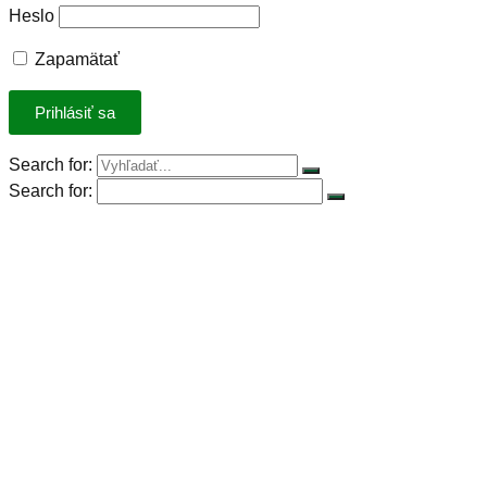
Heslo
Zapamätať
Search for:
Search for:
Úvod
Petícia za spravodlivú DPH
Rastlinná výzva
Rastlinná strava
Rastlinný produkt roka 2023
Stiahnuť kuchárky
Recepty
Články
Základné potraviny
Konferencia Plant-Powered Perspectives
Pre firmy
Publikácie na stiahnutie