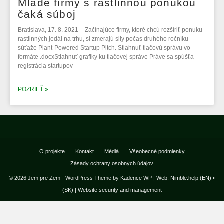
Mladé firmy s rastlinnou ponukou
čaká súboj
Bratislava, 17. 8. 2021 – Začínajúce firmy, ktoré chcú rozšíriť ponuku
rastlinných jedál na trhu, si zmerajú sily počas druhého ročníku
súťaže Plant-Powered Startup Pitch. Stiahnuť tlačovú správu vo
formáte .docxStiahnuť grafiky ku tlačovej správe Práve sa spúšťa
registrácia startupov
POZRIEŤ »
O projekte
Kontakt
Médiá
Všeobecné podmienky
Zásady ochrany osobných údajov
© 2026 Jem pre Zem - WordPress Theme by
Kadence WP
|
Web: Nimble.help (EN)
•
(SK)
|
Website security and management