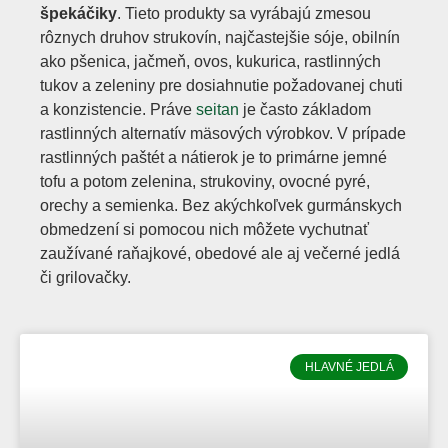
špekáčiky
. Tieto produkty sa vyrábajú zmesou
rôznych druhov strukovín, najčastejšie sóje, obilnín
ako pšenica, jačmeň, ovos, kukurica, rastlinných
tukov a zeleniny pre dosiahnutie požadovanej chuti
a konzistencie. Práve
seitan
je často základom
rastlinných alternatív mäsových výrobkov. V prípade
rastlinných paštét a nátierok je to primárne jemné
tofu a potom zelenina, strukoviny, ovocné pyré,
orechy a semienka. Bez akýchkoľvek gurmánskych
obmedzení si pomocou nich môžete vychutnať
zaužívané raňajkové, obedové ale aj večerné jedlá
či grilovačky.
HLAVNÉ JEDLÁ