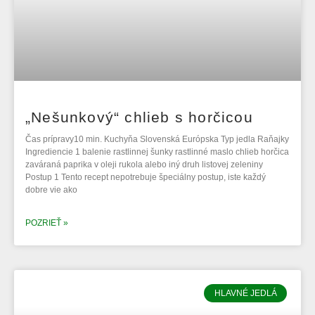
„Nešunkový“ chlieb s horčicou
Čas prípravy10 min. Kuchyňa Slovenská Európska Typ jedla Raňajky
Ingrediencie 1 balenie rastlinnej šunky rastlinné maslo chlieb horčica
zaváraná paprika v oleji rukola alebo iný druh listovej zeleniny
Postup 1 Tento recept nepotrebuje špeciálny postup, iste každý
dobre vie ako
POZRIEŤ »
HLAVNÉ JEDLÁ