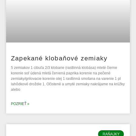
Zapekané klobaňové zemiaky
5 zemiakov 1 cibuľa 2/3 klobane (rastlinná klobása) mleté čierne
korenie soľ údená mletá červená paprika korenie na pečené
zemiaky/grilovacie korenie olej 1 rastlinná smotana na varenie 1 pl
lahôdkové droždie 1. Očistené a umyté zemiaky nakrájame na krúžky
alebo
POZRIEŤ »
RAŇAJKY