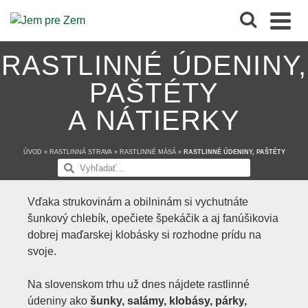
RASTLINNÉ ÚDENINY,
PAŠTÉTY
A NÁTIERKY
ÚVOD
»
RASTLINNÁ STRAVA
»
RASTLINNÉ MÄSÁ
»
RASTLINNÉ ÚDENINY, PAŠTÉTY
A NÁTIERKY
Vďaka strukovinám a obilninám si vychutnáte
šunkový chlebík, opečiete špekáčik a aj fanúšikovia
dobrej maďarskej klobásky si rozhodne prídu na
svoje.
Na slovenskom trhu už dnes nájdete rastlinné
údeniny ako
šunky, salámy, klobásy, párky,