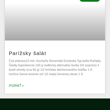
Parížsky šalát
Čas prípravy10 min. Kuchyňa Slovenská Európska Typ jedla Raňajky
Šaláty Ingrediencie 100 g rastlinnej alternatívy šunky 3/4 sojanézy 4
kyslé uhorky (cca 80 g) 1/2 hrnčeka sterilizovaného hrášku 1 čl
horčice čierne korenie soľ 1/2 malej červenej cibule 1 čl
POZRIEŤ »