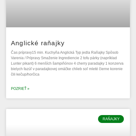
Anglické raňajky
Čas prípravy15 min. Kuchyňa Anglická Typ jedla Raňajky Spôsob
Varenia / Prípravy Smaženie Ingrediencie 2 tofu párky (napríklad
Lunter pikant) 6 menších šampiňónov 4 cherry paradajky 1 konzerva
bielych fazúľ v paradajkovej omáčke chlieb soľ mleté čierne korenie
čili kečup/horčica
POZRIEŤ »
RAŇAJKY