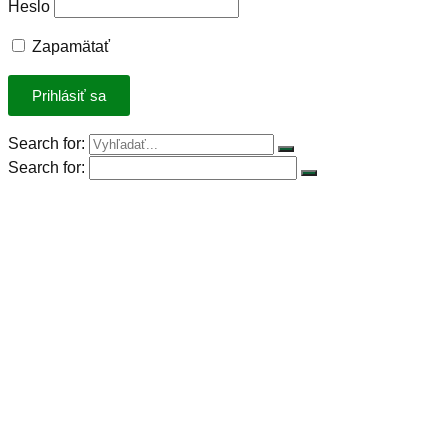
Heslo
Zapamätať
Search for:
Search for:
Úvod
Petícia za spravodlivú DPH
Rastlinná výzva
Rastlinná strava
Rastlinný produkt roka 2023
Stiahnuť kuchárky
Recepty
Články
Základné potraviny
Konferencia Plant-Powered Perspectives
Pre firmy
Publikácie na stiahnutie
Foto z konferencie Plant-Powered Perspectives 2024