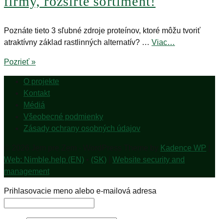
firmy, rozšírte sortiment!
Poznáte tieto 3 sľubné zdroje proteínov, ktoré môžu tvoriť
atraktívny základ rastlinných alternatív? …
Viac…
Pozrieť »
O projekte
Kontakt
Médiá
Všeobecné podmienky
Zásady ochrany osobných údajov
© 2026 Jem pre Zem - WordPress Theme by
Kadence WP
|
Web: Nimble.help (EN)
•
(SK)
|
Website security and
management
Prihlasovacie meno alebo e-mailová adresa