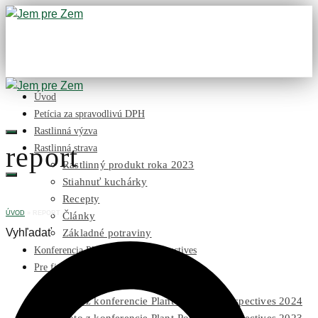
Úvod
Petícia za spravodlivú DPH
Rastlinná výzva
report
Rastlinná strava
Rastlinný produkt roka 2023
Stiahnuť kuchárky
Recepty
ÚVOD
»
REPORT
Články
Vyhľadať
Základné potraviny
Konferencia Plant-Powered Perspectives
Pre firmy
Publikácie na stiahnutie
Foto z konferencie Plant-Powered Perspectives 2024