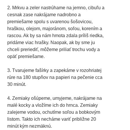
2. Mrkvu a zeler nastrúhame na jemno, cibuľu a
cesnak zase nakrájame nadrobno a
premiešame spolu s uvarenou šošovicou,
hraškou, olejom, majoránom, soľou, korením a
rascou. Ak by sa nám hmota zdala príliš riedka,
pridáme viac hrašky. Naopak, ak by sme ju
chceli preriediť, môžeme priliať trochu vody a
opäť premiešame.
3. Tvarujeme fašírky a zapekáme v rozohriatej
rúre na 180 stupňov na papieri na pečenie cca
30 minút.
4. Zemiaky ošúpeme, umyjeme, nakrájame na
malé kocky a vložíme ich do hrnca. Zemiaky
zalejeme vodou, ochutíme soľou a bobkovým
listom. Takto ich necháme variť približne 20
minút kým nezmäknú.