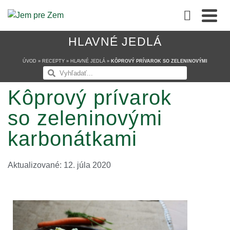
HLAVNÉ JEDLÁ
ÚVOD
»
RECEPTY
»
HLAVNÉ JEDLÁ
»
KÔPROVÝ PRÍVAROK SO ZELENINOVÝMI
KARBONÁTKAMI
Kôprový prívarok
so zeleninovými
karbonátkami
Aktualizované: 12. júla 2020