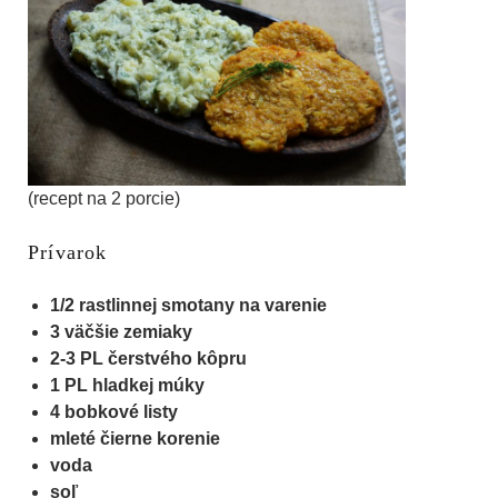
(recept na 2 porcie)
Prívarok
1/2 rastlinnej smotany na varenie
3 väčšie zemiaky
2-3 PL čerstvého kôpru
1 PL hladkej múky
4 bobkové listy
mleté čierne korenie
voda
soľ