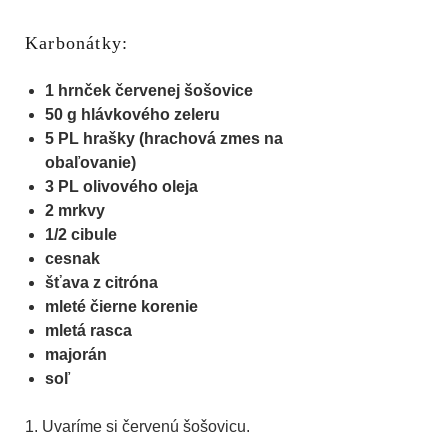
Karbonátky:
1 hrnček červenej šošovice
50 g hlávkového zeleru
5 PL hrašky (hrachová zmes na
obaľovanie)
3 PL olivového oleja
2 mrkvy
1/2 cibule
cesnak
šťava z citróna
mleté čierne korenie
mletá rasca
majorán
soľ
1. Uvaríme si červenú šošovicu.