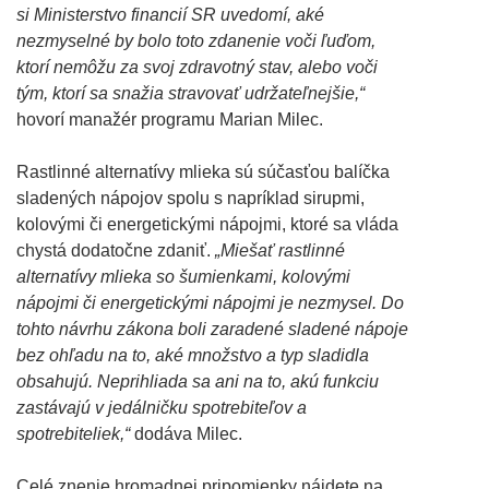
si Ministerstvo financií SR uvedomí, aké
nezmyselné by bolo toto zdanenie voči ľuďom,
ktorí nemôžu za svoj zdravotný stav, alebo voči
tým, ktorí sa snažia stravovať udržateľnejšie,“
hovorí manažér programu Marian Milec.
Rastlinné alternatívy mlieka sú súčasťou balíčka
sladených nápojov spolu s napríklad sirupmi,
kolovými či energetickými nápojmi, ktoré sa vláda
chystá dodatočne zdaniť.
„Miešať rastlinné
alternatívy mlieka so šumienkami, kolovými
nápojmi či energetickými nápojmi je nezmysel. Do
tohto návrhu zákona boli zaradené sladené nápoje
bez ohľadu na to, aké množstvo a typ sladidla
obsahujú. Neprihliada sa ani na to, akú funkciu
zastávajú v jedálničku spotrebiteľov a
spotrebiteliek,“
dodáva Milec.
Celé znenie hromadnej pripomienky nájdete na