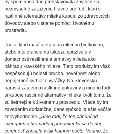
by spomínaná daň predstavovala zbytočné a
nezmyselné zaťaženie hlavne pre ľudí, ktorí si
rastlinné alternatívy mlieka kupujú zo zdravotných
dôvodov alebo v snahe pomôcť životnému
prostrediu.
Ľudia, ktorí majú alergiu na mliečnu bielkovinu,
alebo intoleranciu na laktózu používajú v
domácnosti rastlinné alternatívy mlieka ako
náhradu kravského mlieka. Tieto produkty im však
nespôsobujú bolesti brucha, nevoľnosť alebo
nepríjemné svrbiace vyrážky. Na Slovensku
narastá záujem o rastlinné potraviny a mnoho ľudí
si kupuje rastlinné alternatívy mlieka kvôli tomu, že
sú šetrnejšie k životnému prostrediu. Vláda by im
zavedením dodatočnej dane spôsobila ešte väčšie
znevýhodnenie.
„Sme radi, že len pár dní od
zverejnenia hromadnej pripomienky sa do nej
verejnosť zapojila v tak hojnom počte. Veríme, že