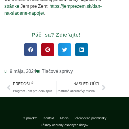
stránke
Jem pre Zem:
https://jemprezem.sk/dan-
na-sladene-napoje/
.
Páči sa? Zdieľajte!
9 mája, 2024
Tlačové správy
PREDOŠLÝ
NASLEDUJÚCI
Program Jem pre Zem spustil hromadnú pripomienku proti dodatočnej dani na rastlinné alternatívy mlieka
Rastlinné alternatívy mlieka nebudú podliehať novej dani z cukru
O projekte
Kontakt
Médiá
Všeobecné podmienky
Zásady ochrany osobných údajov