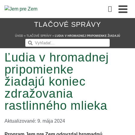
TLAČOVÉ SPRÁVY
ÚVOD
»
TLAČOVÉ SPRÁVY
»
ĽUDIA V HROMADNEJ PRIPOMIENKE ŽIADAJÚ
KONIEC ZDRAŽOVANIA RASTLINNÉHO MLIEKA
Ľudia v hromadnej
pripomienke
žiadajú koniec
zdražovania
rastlinného mlieka
Aktualizované: 9. mája 2024
Program Jem pre Zem odovzdal hromadnú