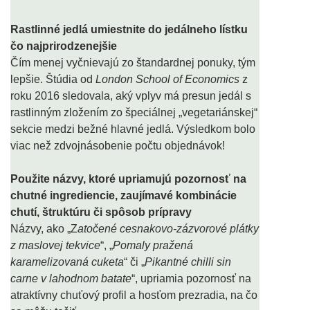
Rastlinné jedlá umiestnite do jedálneho lístku
čo najprirodzenejšie
Čím menej vyčnievajú zo štandardnej ponuky, tým
lepšie. Štúdia od
London School of Economics
z
roku 2016 sledovala, aký vplyv má presun jedál s
rastlinným zložením zo špeciálnej „vegetariánskej“
sekcie medzi bežné hlavné jedlá. Výsledkom bolo
viac než zdvojnásobenie počtu objednávok!
Použite názvy, ktoré upriamujú pozornosť na
chutné ingrediencie, zaujímavé kombinácie
chutí, štruktúru či spôsob prípravy
Názvy, ako „Z
atočené cesnakovo-zázvorové plátky
z maslovej tekvice
“, „
Pomaly pražená
karamelizovaná cuketa
“ či „
Pikantné chilli sin
carne v lahodnom batate
“, upriamia pozornosť na
atraktívny chuťový profil a hosťom prezradia, na čo