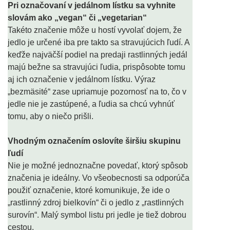
Pri označovaní v jedálnom lístku sa vyhnite
slovám ako „vegan“ či „vegetarian“
Takéto značenie môže u hostí vyvolať dojem, že
jedlo je určené iba pre takto sa stravujúcich ľudí. A
keďže najväčší podiel na predaji rastlinných jedál
majú bežne sa stravujúci ľudia, prispôsobte tomu
aj ich označenie v jedálnom lístku. Výraz
„bezmäsité“ zase upriamuje pozornosť na to, čo v
jedle nie je zastúpené, a ľudia sa chcú vyhnúť
tomu, aby o niečo prišli.
Vhodným označením oslovíte širšiu skupinu
ľudí
Nie je možné jednoznačne povedať, ktorý spôsob
značenia je ideálny. Vo všeobecnosti sa odporúča
použiť označenie, ktoré komunikuje, že ide o
„rastlinný zdroj bielkovín“ či o jedlo z „rastlinných
surovín“. Malý symbol listu pri jedle je tiež dobrou
cestou.