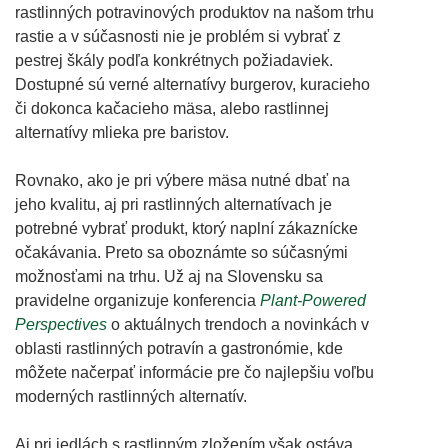
rastlinných potravinových produktov na našom trhu
rastie a v súčasnosti nie je problém si vybrať z
pestrej škály podľa konkrétnych požiadaviek.
Dostupné sú verné alternatívy burgerov, kuracieho
či dokonca kačacieho mäsa, alebo rastlinnej
alternatívy mlieka pre baristov.
Rovnako, ako je pri výbere mäsa nutné dbať na
jeho kvalitu, aj pri rastlinných alternatívach je
potrebné vybrať produkt, ktorý naplní zákaznícke
očakávania. Preto sa oboznámte so súčasnými
možnosťami na trhu. Už aj na Slovensku sa
pravidelne organizuje konferencia
Plant-Powered
Perspectives
o aktuálnych trendoch a novinkách v
oblasti rastlinných potravín a gastronómie, kde
môžete načerpať informácie pre čo najlepšiu voľbu
moderných rastlinných alternatív.
Aj pri jedlách s rastlinným zložením však ostáva