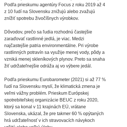
Podľa prieskumu agentúry Focus z roku 2019 až 4
z 10 ľudí na Slovensku znižujú alebo zvažujú
znížiť spotrebu živočíšnych výrobkov.
Dôvodov, prečo sa ľudia rozhodnú častejšie
zaraďovať rastlinné jedlá, je viac. Medzi
najčastejšie patria environmentálne. Pri výrobe
rastlinných potravín sa využije menej vody, pôdy a
vzniká menej skleníkových plynov. Preto sa snaha
žiť udržateľnejšie odráža aj vo výbere jedál.
Podľa prieskumu Eurobarometer (2021) si až 77 %
ľudí na Slovensku myslí, že klimatická zmena je
veľmi vážny problém. Prieskum Európskej
spotrebiteľskej organizácie BEUC z roku 2020,
ktorý sa konal v 11 krajinách EÚ, vrátane
Slovenska, ukázal, že pre takmer 60 % opýtaných
hrá udržateľnosť v ich stravovacích návykoch