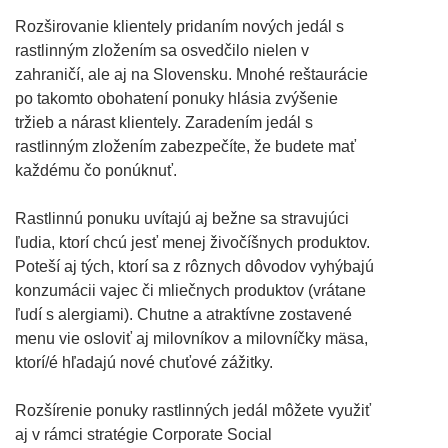
Rozširovanie klientely pridaním nových jedál s
rastlinným zložením sa osvedčilo nielen v
zahraničí, ale aj na Slovensku. Mnohé reštaurácie
po takomto obohatení ponuky hlásia zvýšenie
tržieb a nárast klientely. Zaradením jedál s
rastlinným zložením zabezpečíte, že budete mať
každému čo ponúknuť.
Rastlinnú ponuku uvítajú aj bežne sa stravujúci
ľudia, ktorí chcú jesť menej živočíšnych produktov.
Poteší aj tých, ktorí sa z rôznych dôvodov vyhýbajú
konzumácii vajec či mliečnych produktov (vrátane
ľudí s alergiami). Chutne a atraktívne zostavené
menu vie osloviť aj milovníkov a milovníčky mäsa,
ktorí/é hľadajú nové chuťové zážitky.
Rozšírenie ponuky rastlinných jedál môžete využiť
aj v rámci stratégie Corporate Social