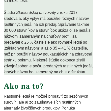
sa môžu tešiť.
Štúdia
Stanfordskej univerzity
z roku 2017
sledovala, aký vplyv má použitie rôznych názvov
rastlinných jedál na ich predaj. Správanie takmer
30 000 stravníkov a stravníčok ukázalo, že jedlá s
názvom, zameraným na chuťový profil, sa
predávali o 25 % častejšie ako rovnaké jedlá so
„základným názvom“ a až o 35 – 41 % častejšie,
než pri použití názvov poukazujúcich na zdravotnú
stránku pokrmu. Niektoré štúdie dokonca zistili
zdvojnásobenie počtu predaných rastlinných jedál,
ktorých názov bol zameraný na chuť a štruktúru.
Ako na to?
Rastlinné jedlá je možné pripraviť zo sezónnych
surovín, ale aj zo zaujímavejších rastlinných
alternatív živočíšnych produktov. Ponuka