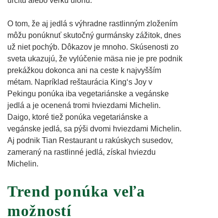
určitú alebo veľkú úlohu.
O tom, že aj jedlá s výhradne rastlinným zložením
môžu ponúknuť skutočný gurmánsky zážitok, dnes
už niet pochýb. Dôkazov je mnoho. Skúsenosti zo
sveta ukazujú, že vylúčenie mäsa nie je pre podnik
prekážkou dokonca ani na ceste k najvyšším
métam. Napríklad reštaurácia King‘s Joy v
Pekingu ponúka iba vegetariánske a vegánske
jedlá a je ocenená tromi hviezdami Michelin.
Daigo, ktoré tiež ponúka vegetariánske a
vegánske jedlá, sa pýši dvomi hviezdami Michelin.
Aj podnik Tian Restaurant u rakúskych susedov,
zameraný na rastlinné jedlá, získal hviezdu
Michelin.
Trend ponúka veľa
možností