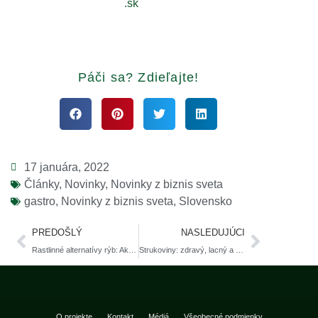
.sk
Páči sa? Zdieľajte!
17 januára, 2022
Články
,
Novinky
,
Novinky z biznis sveta
gastro
,
Novinky z biznis sveta
,
Slovensko
PREDOŠLÝ
NASLEDUJÚCI
Rastlinné alternatívy rýb: Aká je situácia na Slovensku?
Strukoviny: zdravý, lacný a ľahko dostupný zdroj bielkovín
O projekte
Kontakt
Médiá
Všeobecné podmienky