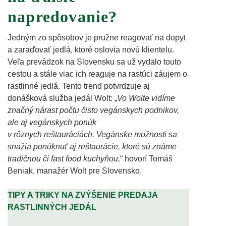
napredovanie?
Jedným zo spôsobov je pružne reagovať na dopyt
a zaraďovať jedlá, ktoré oslovia novú klientelu.
Veľa prevádzok na Slovensku sa už vydalo touto
cestou a stále viac ich reaguje na rastúci záujem o
rastlinné jedlá. Tento trend potvrdzuje aj
donášková služba jedál Wolt: „
Vo Wolte vidíme
značný nárast počtu čisto vegánskych podnikov,
ale aj vegánskych ponúk
v rôznych reštauráciách. Vegánske možnosti sa
snažia ponúknuť aj reštaurácie, ktoré sú známe
tradičnou či fast food kuchyňou,
“ hovorí Tomáš
Beniak, manažér Wolt pre Slovensko.
TIPY A TRIKY NA ZVÝŠENIE PREDAJA
RASTLINNÝCH JEDÁL