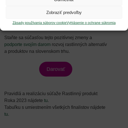
rozhodne zaslúžia! Je skvelé, že výrobcovia
naďalej prinášajú na slovenský trh kvalitné
Zobraziť predvoľby
rastlinné produkty a zjednodušujú tak rastlinné
Zásady používania súborov cookie
Vyhlásenie o ochrane súkromia
stravovanie na Slovensku.
Staňte sa súčasťou tejto pozitívnej zmeny a
podporte svojím darom
rozvoj rastlinných alternatív
a produktov na slovenskom trhu.
Darovať
Pravidlá a realizáciu súťaže Rastlinný produkt
Roka 2023 nájdete
tu
.
Tabuľku s umiestnením všetkých finalistov nájdete
tu.