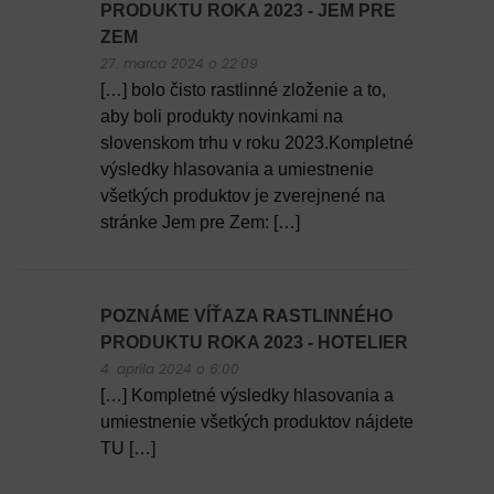
PRODUKTU ROKA 2023 - JEM PRE
ZEM
27. marca 2024 o 22:09
[…] bolo čisto rastlinné zloženie a to,
aby boli produkty novinkami na
slovenskom trhu v roku 2023.Kompletné
výsledky hlasovania a umiestnenie
všetkých produktov je zverejnené na
stránke Jem pre Zem: […]
POZNÁME VÍŤAZA RASTLINNÉHO
PRODUKTU ROKA 2023 - HOTELIER
4. apríla 2024 o 6:00
[…] Kompletné výsledky hlasovania a
umiestnenie všetkých produktov nájdete
TU […]