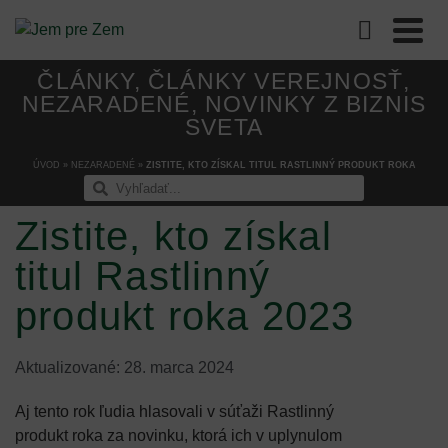
ČLÁNKY
,
ČLÁNKY VEREJNOSŤ
,
NEZARADENÉ
,
NOVINKY Z BIZNIS
SVETA
ÚVOD
»
NEZARADENÉ
»
ZISTITE, KTO ZÍSKAL TITUL RASTLINNÝ PRODUKT ROKA
2023
Zistite, kto získal
titul Rastlinný
produkt roka 2023
Aktualizované: 28. marca 2024
Aj tento rok ľudia hlasovali v súťaži Rastlinný
produkt roka za novinku, ktorá ich v uplynulom