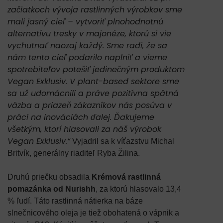
začiatkoch vývoja rastlinných výrobkov sme
mali jasný cieľ – vytvoriť plnohodnotnú
alternatívu tresky v majonéze, ktorú si vie
vychutnať naozaj každý. Sme radi, že sa
nám tento cieľ podarilo naplniť a vieme
spotrebiteľov potešiť jedinečným produktom
Vegan Exklusiv. V plant-based sektore sme
sa už udomácnili a práve pozitívna spätná
väzba a priazeň zákazníkov nás posúva v
práci na inováciách ďalej. Ďakujeme
všetkým, ktorí hlasovali za náš výrobok
Vegan Exklusiv.“
Vyjadril sa k víťazstvu Michal
Britvík, generálny riaditeľ Ryba Žilina.
Druhú priečku obsadila
Krémová rastlinná
pomazánka od Nurishh
, za ktorú hlasovalo 13,4
% ľudí. Táto rastlinná nátierka na báze
slnečnicového oleja je tiež obohatená o vápnik a