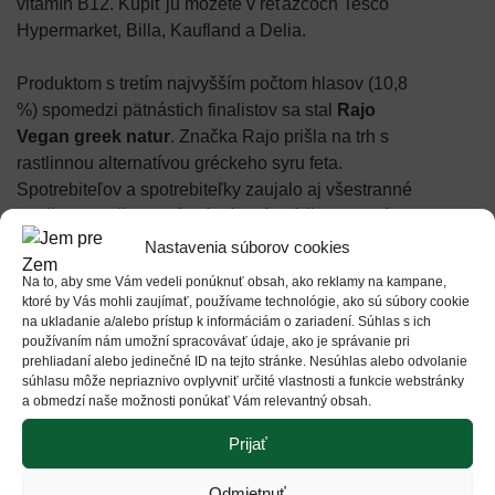
vitamín B12. Kúpiť ju môžete v reťazcoch Tesco
Hypermarket, Billa, Kaufland a Delia.
Produktom s tretím najvyšším počtom hlasov (10,8
%) spomedzi pätnástich finalistov sa stal
Rajo
Vegan greek natur
. Značka Rajo prišla na trh s
rastlinnou alternatívou gréckeho syru feta.
Spotrebiteľov a spotrebiteľky zaujalo aj všestranné
použitie, keďže sa dá krájať, strúhať, či zapekať.
Túto novinku nájdete vo všetkých reťazcoch.
Nastavenia súborov cookies
Na to, aby sme Vám vedeli ponúknuť obsah, ako reklamy na kampane,
Srdečne blahoželáme všetkým oceneným
ktoré by Vás mohli zaujímať, používame technológie, ako sú súbory cookie
produktom!
na ukladanie a/alebo prístup k informáciám o zariadení. Súhlas s ich
používaním nám umožní spracovávať údaje, ako je správanie pri
prehliadaní alebo jedinečné ID na tejto stránke. Nesúhlas alebo odvolanie
súhlasu môže nepriaznivo ovplyvniť určité vlastnosti a funkcie webstránky
a obmedzí naše možnosti ponúkať Vám relevantný obsah.
Tento rok bolo rozhodovanie obzvlášť náročné a
Prijať
všetkých
pätnásť súťažiacich produktov
, ktoré
postúpili do finálového hlasovania si pochvalu
Odmietnuť