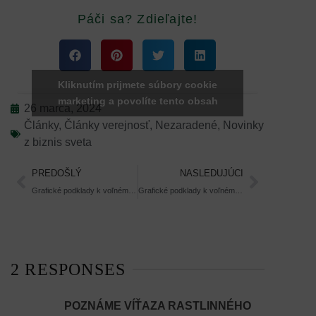
Páči sa? Zdieľajte!
Kliknutím prijmete súbory cookie
marketing a povolíte tento obsah
26 marca, 2024
Články
,
Články verejnosť
,
Nezaradené
,
Novinky
z biznis sveta
PREDOŠLÝ
NASLEDUJÚCI
Grafické podklady k voľnému použitiu: Verejnosť rozhodne o najobľúbenejšom Rastlinnom produkte roka 2023
Grafické podklady k voľnému použitiu: Poznáme víťaza Rastlinného produktu roka 2023
2 RESPONSES
POZNÁME VÍŤAZA RASTLINNÉHO