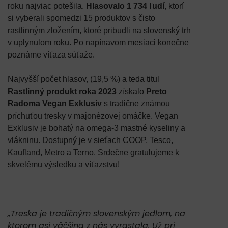
roku najviac potešila.
Hlasovalo 1 734 ľudí
, ktorí
si vyberali spomedzi 15 produktov s čisto
rastlinným zložením, ktoré pribudli na slovenský trh
v uplynulom roku. Po napínavom mesiaci konečne
poznáme víťaza súťaže.
Najvyšší počet hlasov, (19,5 %) a teda titul
Rastlinný produkt roka 2023
získalo
Preto
Radoma Vegan Exklusiv
s tradične známou
príchuťou tresky v majonézovej omáčke. Vegan
Exklusiv je bohatý na omega-3 mastné kyseliny a
vlákninu. Dostupný je v sieťach COOP, Tesco,
Kaufland, Metro a Terno. Srdečne gratulujeme k
skvelému výsledku a víťazstvu!
„Treska je tradičným slovenským jedlom, na
ktorom asi väčšina z nás vyrastala. Už pri