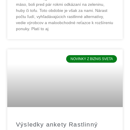
mäso, boli pred pár rokmi odkázaní na zeleninu,
huby či tofu. Toto obdobie je však za nami. Nárast
počtu ľudí, vyhľadávajúcich rastlinné alternatívy,
vedie výrobcov a maloobchodné reťazce k rozšíreniu
ponuky. Platí to aj
NOVINKY Z BIZNIS SVETA
Výsledky ankety Rastlinný