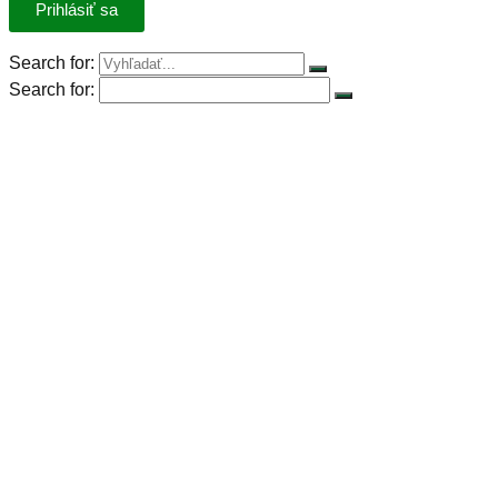
Search for:
Search for:
Úvod
Petícia za spravodlivú DPH
Rastlinná výzva
Rastlinná strava
Rastlinný produkt roka 2023
Stiahnuť kuchárky
Recepty
Články
Základné potraviny
Konferencia Plant-Powered Perspectives
Pre firmy
Publikácie na stiahnutie
Foto z konferencie Plant-Powered Perspectives 2024
Foto z konferencie Plant-Powered Perspectives 2023
Foto z konferencie Plant-Powered Perspectives 2022
Záznam z konferencie Plant-Powered Perspectives
2021