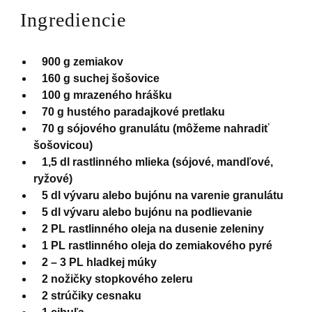
Ingrediencie
900 g zemiakov
160 g suchej šošovice
100 g mrazeného hrášku
70 g hustého paradajkové pretlaku
70 g sójového granulátu (môžeme nahradiť
šošovicou)
1,5 dl rastlinného mlieka (sójové, mandľové,
ryžové)
5 dl vývaru alebo bujónu na varenie granulátu
5 dl vývaru alebo bujónu na podlievanie
2 PL rastlinného oleja na dusenie zeleniny
1 PL rastlinného oleja do zemiakového pyré
2 – 3 PL hladkej múky
2 nožičky stopkového zeleru
2 strúčiky cesnaku