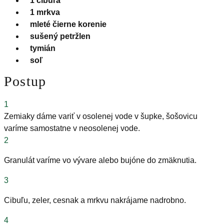
1 cibuľa
1 mrkva
mleté čierne korenie
sušený petržlen
tymián
soľ
Postup
1
Zemiaky dáme variť v osolenej vode v šupke, šošovicu
varíme samostatne v neosolenej vode.
2
Granulát varíme vo vývare alebo bujóne do zmäknutia.
3
Cibuľu, zeler, cesnak a mrkvu nakrájame nadrobno.
4