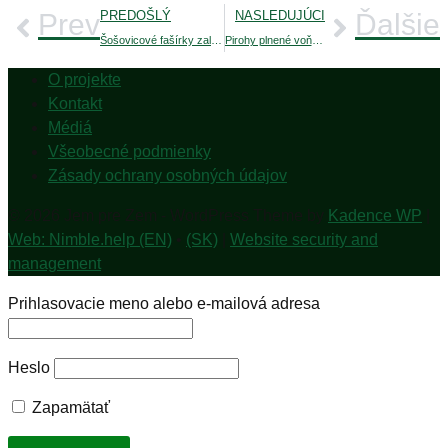
Prev
PREDOŠLÝ
NASLEDUJÚCI
Ďalšie
Šošovicové fašírky zaliate brusnicami
Pirohy plnené voňavými šampiňónmi
O projekte
Kontakt
Médiá
Všeobecné podmienky
Zásady ochrany osobných údajov
© 2026 Jem pre Zem - WordPress Theme by
Kadence WP
|
Web: Nimble.help (EN)
•
(SK)
|
Website security and
management
Prihlasovacie meno alebo e-mailová adresa
Heslo
Zapamätať