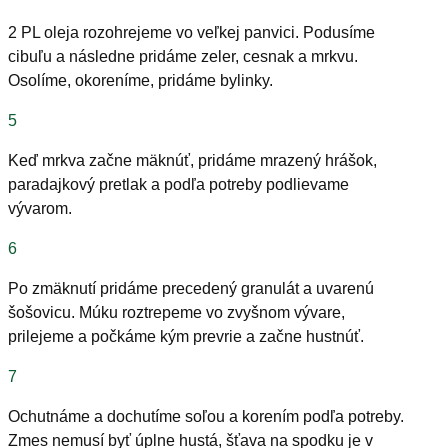
2 PL oleja rozohrejeme vo veľkej panvici. Podusíme
cibuľu a následne pridáme zeler, cesnak a mrkvu.
Osolíme, okoreníme, pridáme bylinky.
5
Keď mrkva začne mäknúť, pridáme mrazený hrášok,
paradajkový pretlak a podľa potreby podlievame
vývarom.
6
Po zmäknutí pridáme precedený granulát a uvarenú
šošovicu. Múku roztrepeme vo zvyšnom vývare,
prilejeme a počkáme kým prevrie a začne hustnúť.
7
Ochutnáme a dochutíme soľou a korením podľa potreby.
Zmes nemusí byť úplne hustá, šťava na spodku je v