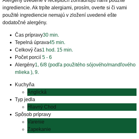
Alergény uvedené v receptoch zohľadňujú nami použité
ingrediencie. Ak trpíte alergiami, prosím, overte si či vami
použité ingrediencie nemajú v zložení uvedené ešte
dodatočné alergény.
Čas prípravy
30 min.
Tepelná úprava
45 min.
Celkový čas
1 hod. 15 min.
Počet porcií
5 - 6
Alergény
1, 6/8 (podľa použitého sójového/mandľového
mlieka ), 9.
Kuchyňa
Anglická
Typ jedla
Hlavný Chod
Spôsob prípravy
Varenie
Zapekanie