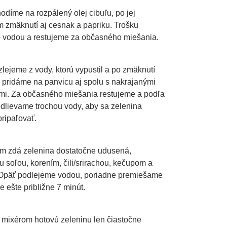
odíme na rozpálený olej cibuľu, po jej
m zmäknutí aj cesnak a papriku. Trošku
 vodou a restujeme za občasného miešania.
lejeme z vody, ktorú vypustil a po zmäknutí
 pridáme na panvicu aj spolu s nakrajanými
mi. Za občasného miešania restujeme a podľa
odlievame trochou vody, aby sa zelenina
ripaľovať.
m zdá zelenina dostatočne udusená,
u soľou, korením, čili/srirachou, kečupom a
 Opäť podlejeme vodou, poriadne premiešame
e ešte približne 7 minút.
mixérom hotovú zeleninu len čiastočne