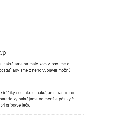
up
si nakrájame na malé kocky, osolíme a
dstáť, aby sme z neho vyplavili možnú
 strúčiky cesnaku si nakrájame nadrobno.
 paradajky nakrájame na menšie pásiky či
pri príprave leča.