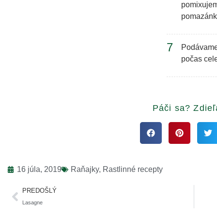
pomixujem
pomazánky
7
Podávame 
počas cele
Páči sa? Zdieľ
16 júla, 2019
Raňajky
,
Rastlinné recepty
PREDOŠLÝ
Lasagne