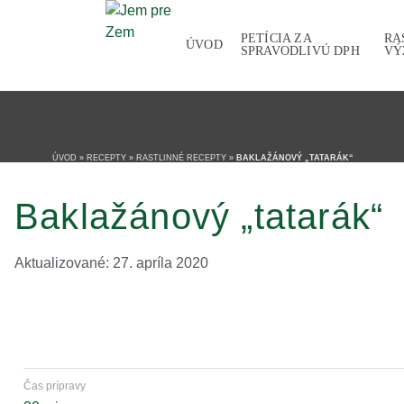
PETÍCIA ZA
RA
ÚVOD
SPRAVODLIVÚ DPH
VÝ
ÚVOD
»
RECEPTY
»
RASTLINNÉ RECEPTY
»
BAKLAŽÁNOVÝ „TATARÁK“
Baklažánový „tatarák“
Aktualizované: 27. apríla 2020
Čas prípravy