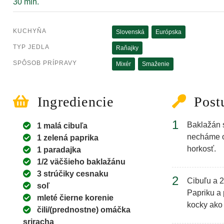
30 min.
KUCHYŇA
Slovenská
Európska
TYP JEDLA
Raňajky
SPÔSOB PRÍPRAVY
Mixér
Smaženie
Ingrediencie
Post
1
Baklažán 
1 malá cibuľa
necháme o
1 zelená paprika
horkosť.
1 paradajka
1/2 väčšieho baklažánu
3 strúčiky cesnaku
2
Cibuľu a 2
soľ
Papriku a
mleté čierne korenie
kocky ako 
čili/(prednostne) omáčka
sriracha