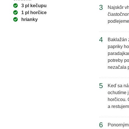
3 pl kečupu
3
Najskôr vh
1 pl horčice
čiastočno
hrianky
podlejeme
4
Baklažán z
papriky ho
paradajka
potreby p
nezačala p
5
Keď sa ná
ochutíme j
horčicou.
a restujem
6
Ponorným 