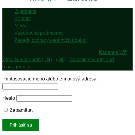
O projekte
Kontakt
Médiá
Všeobecné podmienky
Zásady ochrany osobných údajov
© 2026 Jem pre Zem - WordPress Theme by
Kadence WP
|
Web: Nimble.help (EN)
•
(SK)
|
Website security and
management
Prihlasovacie meno alebo e-mailová adresa
Heslo
Zapamätať