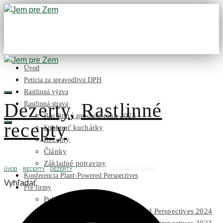
Úvod
Petícia za spravodlivú DPH
Rastlinná výzva
Dezerty
,
Rastlinné
Rastlinná strava
Rastlinný produkt roka 2023
recepty
Stiahnuť kuchárky
Recepty
Články
Základné potraviny
ÚVOD
»
RECEPTY
»
DEZERTY
»
GAŠTANOVO – KOKOSOVÉ GUĽKY
Konferencia Plant-Powered Perspectives
Vyhľadať
Pre firmy
Publikácie na stiahnutie
Foto z konferencie Plant-Powered Perspectives 2024