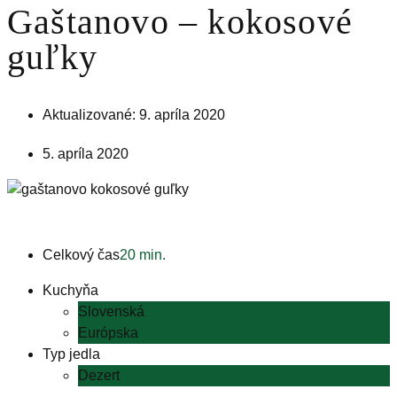
Gaštanovo – kokosové
guľky
Aktualizované: 9. apríla 2020
5. apríla 2020
Celkový čas
20 min.
Kuchyňa
Slovenská
Európska
Typ jedla
Dezert