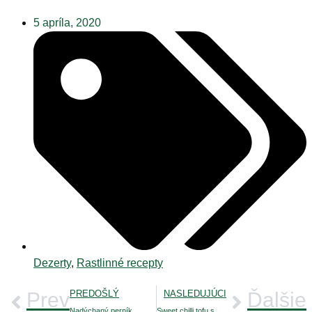
5 apríla, 2020
Dezerty
,
Rastlinné recepty
Prev
PREDOŠLÝ
NASLEDUJÚCI
Ďalšie
Nadýchaný perník
Sweet chilli tofu s kari rezancami