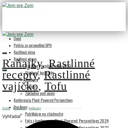
Úvod
Petícia za spravodlivú DPH
Rastlinná výzva
Rastlinná strava
Raňajky
,
Rastlinné
Rastlinný produkt roka 2023
recepty
,
Rastlinné
Stiahnuť kuchárky
Recepty
vajíčko
,
Tofu
Články
Základné potraviny
Konferencia Plant-Powered Perspectives
Pre firmy
ÚVOD
»
RECEPTY
»
RAŇAJKY
»
NEVAJÍČKOVÁ POMAZÁNKA
Publikácie na stiahnutie
Vyhľadať
Foto z konferencie Plant-Powered Perspectives 2024
Foto z konferencie Plant-Powered Perspectives 2023