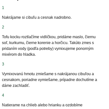
1
Nakrájame si cibuľu a cesnak nadrobno.
2
Tofu kocku roztlačíme vidličkou, pridáme maslo, čiernu
soľ, kurkumu, čierne korenie a horčicu. Takúto zmes s
pridaním vody (podľa potreby) vymixujeme ponorným
mixérom do hladka.
3
Vymixovanú hmotu zmiešame s nakrájanou cibuľou a
cesnakom, poriadne vymiešame, prípadne dochutíme a
dáme zachladiť.
4
Natierame na chlieb alebo hrianku a ozdobíme