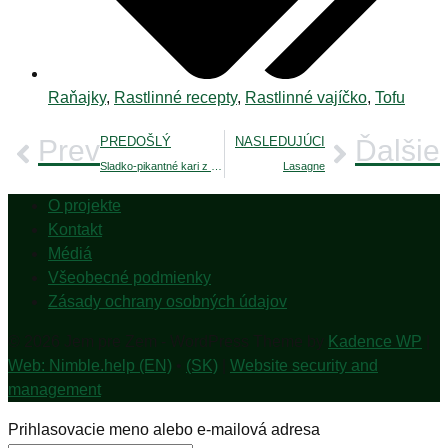
Raňajky
,
Rastlinné recepty
,
Rastlinné vajíčko
,
Tofu
Prev
PREDOŠLÝ
NASLEDUJÚCI
Ďalšie
Sladko-pikantné kari z červenej šošovice
Lasagne
O projekte
Kontakt
Médiá
Všeobecné podmienky
Zásady ochrany osobných údajov
© 2026 Jem pre Zem - WordPress Theme by
Kadence WP
|
Web: Nimble.help (EN)
•
(SK)
|
Website security and
management
Prihlasovacie meno alebo e-mailová adresa