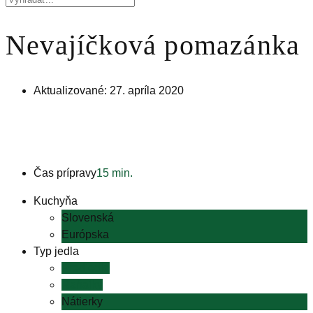
Nevajíčková pomazánka
Aktualizované: 27. apríla 2020
Čas prípravy
15 min.
Kuchyňa
Slovenská
Európska
Typ jedla
Predjedlo
Raňajky
Nátierky