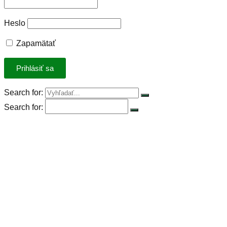
Heslo
Zapamätať
Search for:
Search for:
Úvod
Petícia za spravodlivú DPH
Rastlinná výzva
Rastlinná strava
Rastlinný produkt roka 2023
Stiahnuť kuchárky
Recepty
Články
Základné potraviny
Konferencia Plant-Powered Perspectives