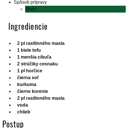
Spôsob prípravy
Mixér
Ingrediencie
2 pl rastlinného masla
1 biele tofu
1 menšia cibuľa
2 strúčiky cesnaku
1 pl horčice
čierna soľ
kurkuma
čierne korenie
2 pl rastlinného masla
voda
chlieb
Postup