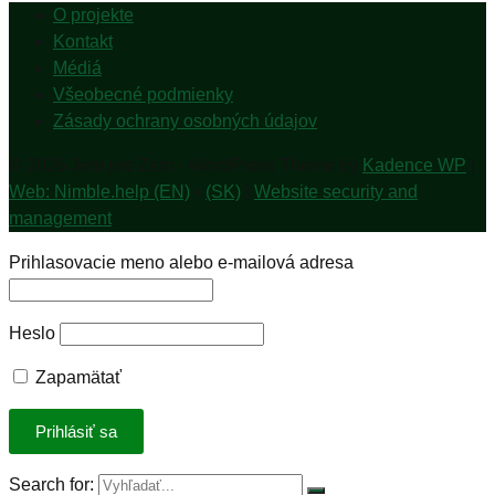
O projekte
Kontakt
Médiá
Všeobecné podmienky
Zásady ochrany osobných údajov
© 2026 Jem pre Zem - WordPress Theme by
Kadence WP
|
Web: Nimble.help (EN)
•
(SK)
|
Website security and
management
Prihlasovacie meno alebo e-mailová adresa
Heslo
Zapamätať
Search for: