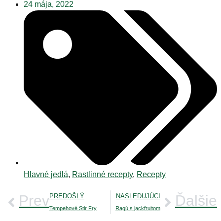
24 mája, 2022
Hlavné jedlá
,
Rastlinné recepty
,
Recepty
Prev
PREDOŠLÝ
NASLEDUJÚCI
Ďalšie
Tempehové Stir Fry
Ragú s jackfruitom