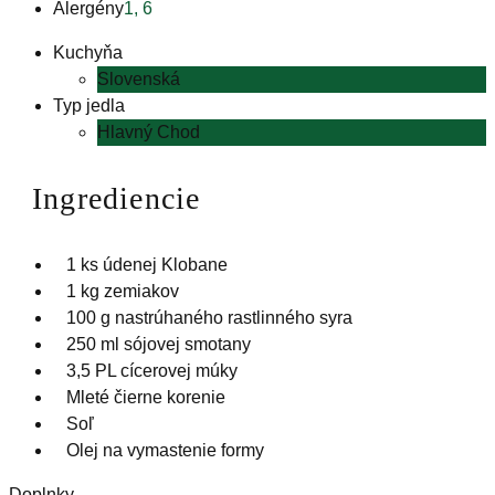
Alergény
1, 6
Kuchyňa
Slovenská
Typ jedla
Hlavný Chod
Ingrediencie
1 ks údenej Klobane
1 kg zemiakov
100 g nastrúhaného rastlinného syra
250 ml sójovej smotany
3,5 PL cícerovej múky
Mleté čierne korenie
Soľ
Olej na vymastenie formy
Doplnky