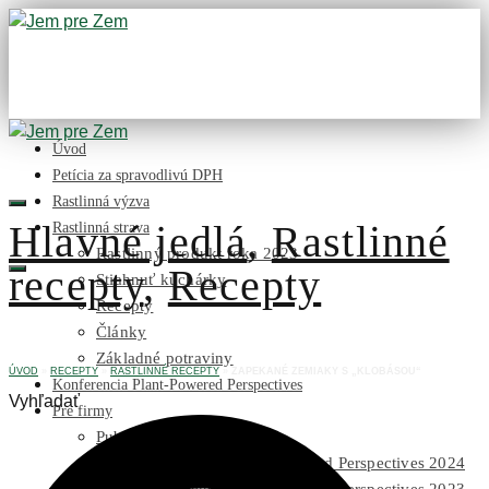
Úvod
Petícia za spravodlivú DPH
Rastlinná výzva
Hlavné jedlá
,
Rastlinné
Rastlinná strava
Rastlinný produkt roka 2023
recepty
,
Recepty
Stiahnuť kuchárky
Recepty
Články
Základné potraviny
ÚVOD
»
RECEPTY
»
RASTLINNÉ RECEPTY
»
ZAPEKANÉ ZEMIAKY S „KLOBÁSOU“
Konferencia Plant-Powered Perspectives
Vyhľadať
Pre firmy
Publikácie na stiahnutie
Foto z konferencie Plant-Powered Perspectives 2024