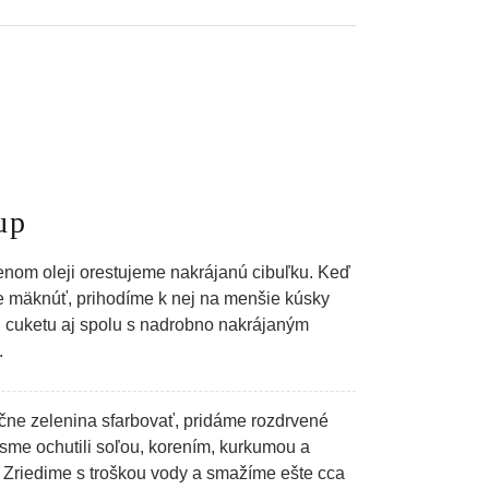
up
enom oleji orestujeme nakrájanú cibuľku. Keď
 mäknúť, prihodíme k nej na menšie kúsky
ú cuketu aj spolu s nadrobno nakrájaným
.
čne zelenina sfarbovať, pridáme rozdrvené
é sme ochutili soľou, korením, kurkumou a
 Zriedime s troškou vody a smažíme ešte cca