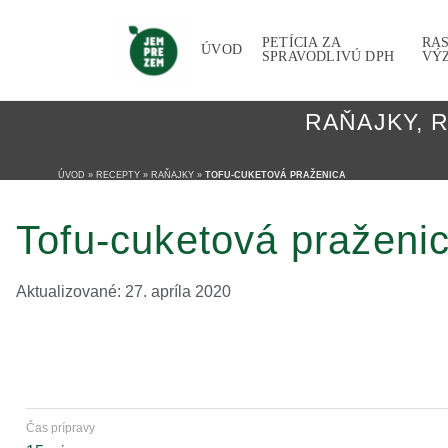
PETÍCIA ZA
RA
ÚVOD
SPRAVODLIVÚ DPH
VÝ
RAŇAJKY
,
R
ÚVOD
»
RECEPTY
»
RAŇAJKY
»
TOFU-CUKETOVÁ PRAŽENICA
Tofu-cuketová praženi
Aktualizované: 27. apríla 2020
Čas prípravy