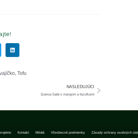
ajte!
vajíčko
,
Tofu
NASLEDUJÚCI
Quinoa šalát s mangom a fazuľkami
projekte
Kontakt
Médiá
Všeobecné podmienky
Zásady ochrany osobných úda