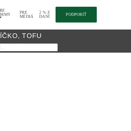
RE
PRE
2 % Z
IRMY
PODPORIŤ
MÉDIÁ
DANÍ
JÍČKO
,
TOFU