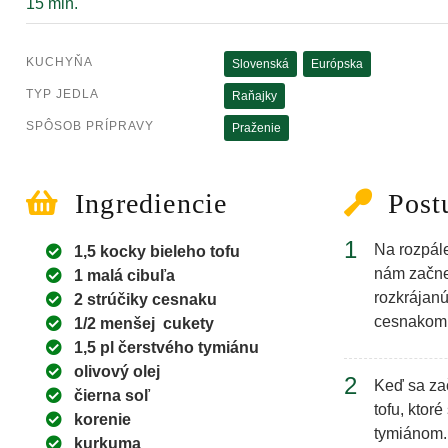
15 min.
KUCHYŇA
Slovenská
Európska
TYP JEDLA
Raňajky
SPÔSOB PRÍPRAVY
Praženie
Ingrediencie
Post
1
Na rozpál
1,5 kocky bieleho tofu
nám začne
1 malá cibuľa
rozkrájan
2 strúčiky cesnaku
cesnakom
1/2 menšej cukety
1,5 pl čerstvého tymiánu
olivový olej
2
Keď sa za
čierna soľ
tofu, ktor
korenie
tymiánom.
kurkuma