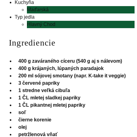
Kuchyňa
Maďarská
Typ jedla
Hlavný Chod
Ingrediencie
400 g zaváraného cíceru (540 g aj s nálevom)
400 g krájaných, lúpaných paradajok
200 ml sójovej smotany (napr. K-take it veggie)
3 červené papriky
1 stredne veľká cibuľa
1 ČL mletej sladkej papriky
1 ČL pikantnej mletej papriky
soľ
čierne korenie
olej
petržlenová vňať