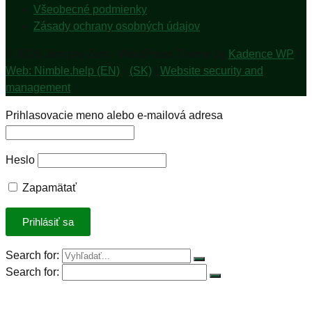
Všeobecné podmienky
Zásady ochrany osobných údajov
© 2026 Jem pre Zem - WordPress Theme by
Kadence WP
|
Web: Nimble.help (EN)
•
(SK)
|
Website security and
management
Prihlasovacie meno alebo e-mailová adresa
Heslo
Zapamätať
Search for:
Search for:
Úvod