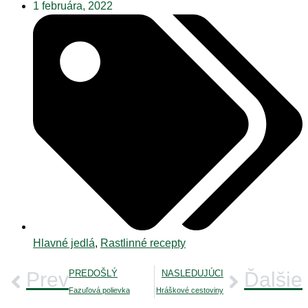
1 februára, 2022
Hlavné jedlá
,
Rastlinné recepty
Prev
PREDOŠLÝ
NASLEDUJÚCI
Ďalšie
Fazuľová polievka
Hráškové cestoviny