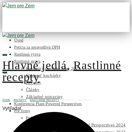
Úvod
Petícia za spravodlivú DPH
Rastlinná výzva
Hlavné jedlá
,
Rastlinné
Rastlinná strava
Rastlinný produkt roka 2023
recepty
Stiahnuť kuchárky
Recepty
Články
Základné potraviny
ÚVOD
»
RECEPTY
»
RASTLINNÉ RECEPTY
»
CÍCEROVÝ PAPRIKÁŠ
Konferencia Plant-Powered Perspectives
Vyhľadať
Pre firmy
Publikácie na stiahnutie
Foto z konferencie Plant-Powered Perspectives 2024