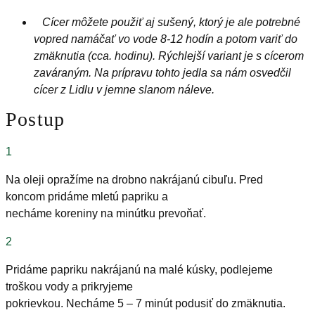
Cícer môžete použiť aj sušený, ktorý je ale potrebné
vopred namáčať vo vode 8-12 hodín a potom variť do
zmäknutia (cca. hodinu). Rýchlejší variant je s cícerom
zaváraným. Na prípravu tohto jedla sa nám osvedčil
cícer z Lidlu v jemne slanom náleve.
Postup
1
Na oleji opražíme na drobno nakrájanú cibuľu. Pred
koncom pridáme mletú papriku a
necháme koreniny na minútku prevoňať.
2
Pridáme papriku nakrájanú na malé kúsky, podlejeme
troškou vody a prikryjeme
pokrievkou. Necháme 5 – 7 minút podusiť do zmäknutia.