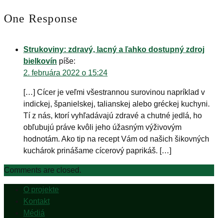
One Response
Strukoviny: zdravý, lacný a ľahko dostupný zdroj
bielkovín
píše:
2. februára 2022 o 15:24
[…] Cícer je veľmi všestrannou surovinou napríklad v
indickej, španielskej, talianskej alebo gréckej kuchyni.
Tí z nás, ktorí vyhľadávajú zdravé a chutné jedlá, ho
obľubujú práve kvôli jeho úžasným výživovým
hodnotám. Ako tip na recept Vám od našich šikovných
kuchárok prinášame cícerový paprikáš. […]
Comments are closed.
O projekte
Kontakt
Médiá