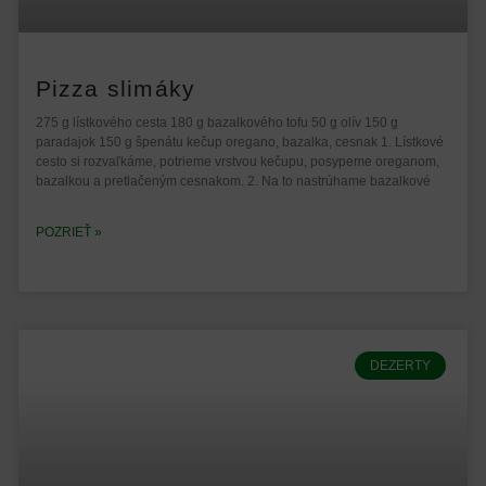
Pizza slimáky
275 g lístkového cesta 180 g bazalkového tofu 50 g olív 150 g
paradajok 150 g špenátu kečup oregano, bazalka, cesnak 1. Lístkové
cesto si rozvaľkáme, potrieme vrstvou kečupu, posypeme oreganom,
bazalkou a pretlačeným cesnakom. 2. Na to nastrúhame bazalkové
POZRIEŤ »
DEZERTY