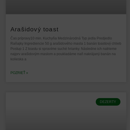
Arašidový toast
Čas prípravy10 min. Kuchyňa Medzinárodná Typ jedla Predjedlo
Raňajky Ingrediencie 50 g arašidového masla 1 banán toastový chlieb
Postup 1 Z toastu si spravíme suché hrianky. Následne ich natrieme
najprv arašidovým maslom a poukladáme naň nakrájaný banán na
kolieska a
POZRIEŤ »
DEZERTY