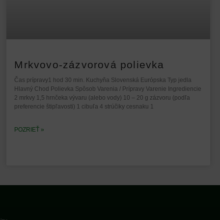
Mrkvovo-zázvorová polievka
Čas prípravy1 hod 30 min. Kuchyňa Slovenská Európska Typ jedla
Hlavný Chod Polievka Spôsob Varenia / Prípravy Varenie Ingrediencie
2 mrkvy 1,5 hrnčeka vývaru (alebo vody) 10 – 20 g zázvoru (podľa
preferencie štipľavosti) 1 cibuľa 4 strúčiky cesnaku 1
POZRIEŤ »