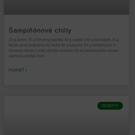
Šampiňónové chilly
15 g zeleru 35 g červenej papriky 40 g cukety 150 g paradajok 75 g
fazule pinto (prípadne iný druh) 40 g kukurice 50 g šampiňónov ¼
červenej cibule 1 malý strúčiky cesnaku 80 ml zeleninového vývaru
rajčinový pretlak chilli
POZRIEŤ »
DEZERTY