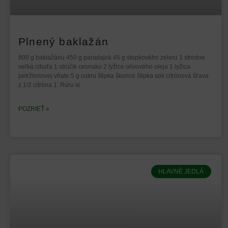
Plnený baklažán
800 g baklažánu 450 g paradajok 45 g stopkového zeleru 1 stredne
veľká cibuľa 1 strúčik cesnaku 2 lyžice olivového oleja 1 lyžica
petržlenovej vňate 5 g cukru štipka škorice štipka soli citrónová šťava
z 1/2 citróna 1. Rúru si
POZRIEŤ »
HLAVNÉ JEDLÁ