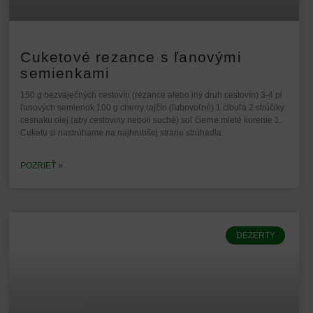
Cuketové rezance s ľanovými
semienkami
150 g bezvaječných cestovín (rezance alebo iný druh cestovín) 3-4 pl
ľanových semienok 100 g cherry rajčín (ľubovoľné) 1 cibuľa 2 strúčiky
cesnaku olej (aby cestoviny neboli suché) soľ čierne mleté korenie 1.
Cuketu si nastrúhame na najhrubšej strane strúhadla.
POZRIEŤ »
DEZERTY