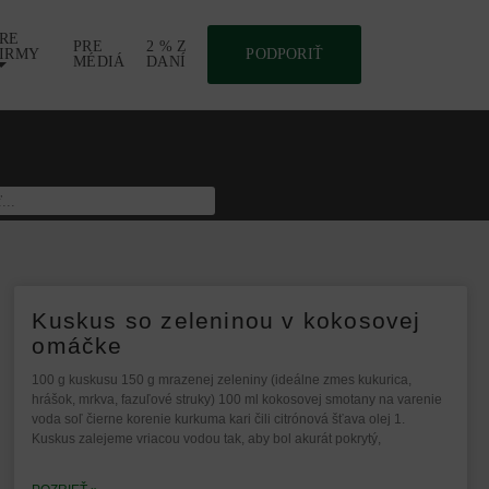
RE
PRE
2 % Z
IRMY
PODPORIŤ
MÉDIÁ
DANÍ
Kuskus so zeleninou v kokosovej
omáčke
100 g kuskusu 150 g mrazenej zeleniny (ideálne zmes kukurica,
hrášok, mrkva, fazuľové struky) 100 ml kokosovej smotany na varenie
voda soľ čierne korenie kurkuma kari čili citrónová šťava olej 1.
Kuskus zalejeme vriacou vodou tak, aby bol akurát pokrytý,