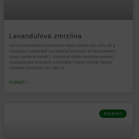
Levanduľová zmrzlina
400 ml plnotučného kokosového mlieka (obsah tuku 20%) 80 g
mrazených čučoriedok 2 pl sušenej levandule 15 ml javorového
sirupu vanilkový extrakt 1. Kokosové mlieko necháme prevrieť,
vmiešame doň levanduľu a necháme 5 minút lúhovať. Mlieko
následne precedíme cez sitko do
POZRIEŤ »
POLIEVKY