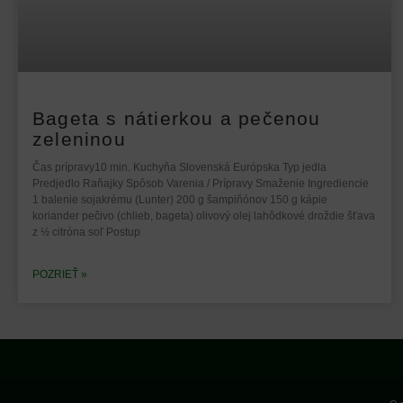
Bageta s nátierkou a pečenou
zeleninou
Čas prípravy10 min. Kuchyňa Slovenská Európska Typ jedla
Predjedlo Raňajky Spôsob Varenia / Prípravy Smaženie Ingrediencie
1 balenie sojakrému (Lunter) 200 g šampiňónov 150 g kápie
koriander pečivo (chlieb, bageta) olivový olej lahôdkové droždie šťava
z ½ citróna soľ Postup
POZRIEŤ »