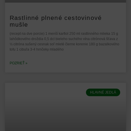
Rastlinné plnené cestovinové
mušle
(recept na dve porcie) 1 menší karfiol 250 ml rastlinného mlieka 15 g
lahôdkového droždia 0,5 dcl bieleho suchého vína citrónová šťava z
½ citróna sušený cesnak soľ mleté čierne korenie 180 g bazalkového
tofu 1 cibuľa 3-4 hrnčeky mladého
POZRIEŤ »
HLAVNÉ JEDLÁ