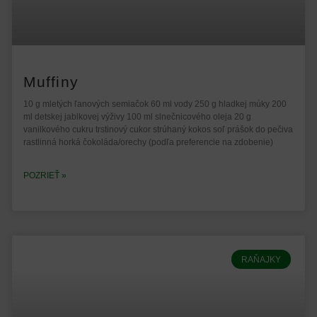
Muffiny
10 g mletých ľanových semiačok 60 ml vody 250 g hladkej múky 200
ml detskej jablkovej výživy 100 ml slnečnicového oleja 20 g
vanilkového cukru trstinový cukor strúhaný kokos soľ prášok do pečiva
rastlinná horká čokoláda/orechy (podľa preferencie na zdobenie)
POZRIEŤ »
RAŇAJKY