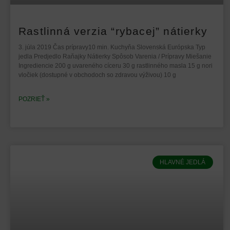
Rastlinná verzia “rybacej” nátierky
3. júla 2019 Čas prípravy10 min. Kuchyňa Slovenská Európska Typ
jedla Predjedlo Raňajky Nátierky Spôsob Varenia / Prípravy Miešanie
Ingrediencie 200 g uvareného cíceru 30 g rastlinného masla 15 g nori
vločiek (dostupné v obchodoch so zdravou výživou) 10 g
POZRIEŤ »
HLAVNÉ JEDLÁ