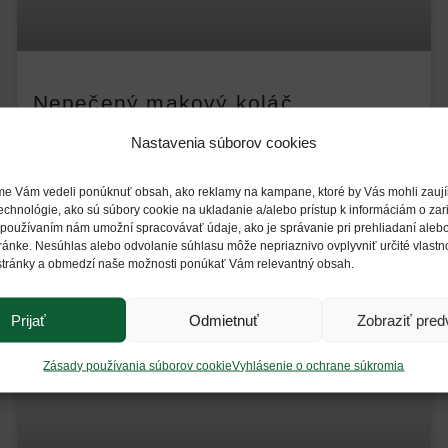
Nepečený makový koláč
100 g pohánky 40 g ďatlí 120 g zrelého banánu 250 g mletého maku
Nastavenia súborov cookies
30 ml agáve sirupu 30 g strúhaného kokosu škorica voda 3. V mixéri
rozmixujeme pohánku na múku. Pridáme 3 lyžice vody, datle, polovicu
banánu, škoricu a rozmixujeme na
sme Vám vedeli ponúknuť obsah, ako reklamy na kampane, ktoré by Vás mohli zauj
chnológie, ako sú súbory cookie na ukladanie a/alebo prístup k informáciám o zar
 používaním nám umožní spracovávať údaje, ako je správanie pri prehliadaní aleb
POZRIEŤ »
stránke. Nesúhlas alebo odvolanie súhlasu môže nepriaznivo ovplyvniť určité vlastno
stránky a obmedzí naše možnosti ponúkať Vám relevantný obsah.
Prijať
Odmietnuť
Zobraziť pred
HLAVNÉ JEDLÁ
Zásady používania súborov cookie
Vyhlásenie o ochrane súkromia