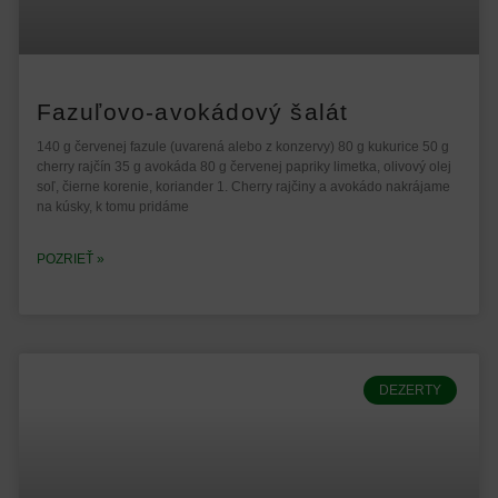
Fazuľovo-avokádový šalát
140 g červenej fazule (uvarená alebo z konzervy) 80 g kukurice 50 g
cherry rajčín 35 g avokáda 80 g červenej papriky limetka, olivový olej
soľ, čierne korenie, koriander 1. Cherry rajčiny a avokádo nakrájame
na kúsky, k tomu pridáme
POZRIEŤ »
DEZERTY