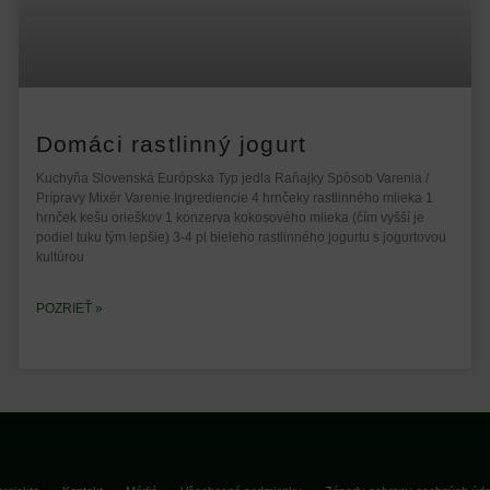
Domáci rastlinný jogurt
Kuchyňa Slovenská Európska Typ jedla Raňajky Spôsob Varenia /
Prípravy Mixér Varenie Ingrediencie 4 hrnčeky rastlinného mlieka 1
hrnček kešu orieškov 1 konzerva kokosového mlieka (čím vyšší je
podiel tuku tým lepšie) 3-4 pl bieleho rastlinného jogurtu s jogurtovou
kultúrou
POZRIEŤ »