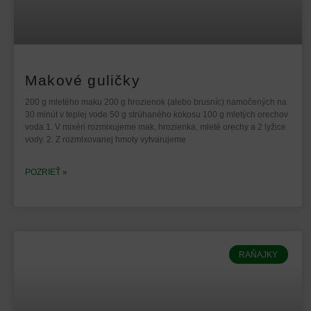
Makové guličky
200 g mletého maku 200 g hrozienok (alebo brusníc) namočených na
30 minút v teplej vode 50 g strúhaného kokosu 100 g mletých orechov
voda 1. V mixéri rozmixujeme mak, hrozienka, mleté orechy a 2 lyžice
vody. 2. Z rozmixovanej hmoty vytvarujeme
POZRIEŤ »
RAŇAJKY