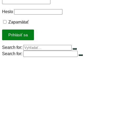
Heslo
Zapamätať
Search for:
Search for:
Úvod
Petícia za spravodlivú DPH
Rastlinná výzva
Rastlinná strava
Rastlinný produkt roka 2023
Stiahnuť kuchárky
Recepty
Články
Základné potraviny
Konferencia Plant-Powered Perspectives
Pre firmy