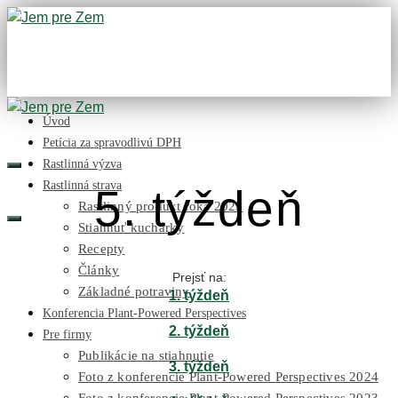
Úvod
Petícia za spravodlivú DPH
Rastlinná výzva
Rastlinná strava
5. týždeň
Rastlinný produkt roka 2023
Stiahnuť kuchárky
Recepty
Články
Prejsť na:
Základné potraviny
1. týždeň
Konferencia Plant-Powered Perspectives
2. týždeň
Pre firmy
Publikácie na stiahnutie
3. týždeň
Foto z konferencie Plant-Powered Perspectives 2024